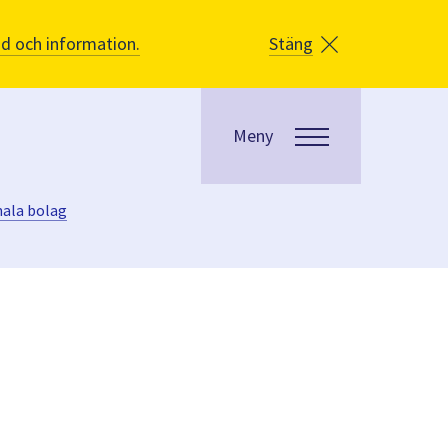
åd och information.
Stäng
Meny
nala bolag