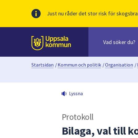
Just nu råder det stor risk för skogsbra
Sök
efter
huvudinnehåll
innehåll
Till sidans
på
webbplatsen.
Startsidan
/
Kommun och politik
/
Organisation
/
När
du
börjar
skriva
Lyssna
i
sökfältet
kommer
Protokoll
sökförslag
att
Bilaga, val till
presenteras