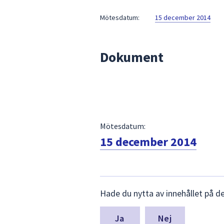
under
fältet.
Mötesdatum:
15 december 2014
Använd
piltangenterna
för
Dokument
att
navigera
mellan
sökförslagen
och
enter
Mötesdatum:
för
15 december 2014
att
välja
något
Lämna
av
Hade du nytta av innehållet på d
synpunkter
dem.
för
denna
Nej