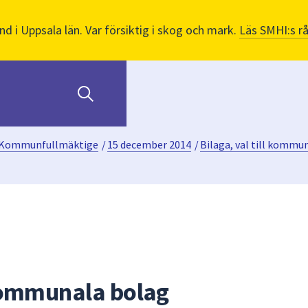
nd i Uppsala län. Var försiktig i skog och mark.
Läs SMHI:s r
Kommunfullmäktige
/
15 december 2014
/
Bilaga, val till kommu
 kommunala bolag