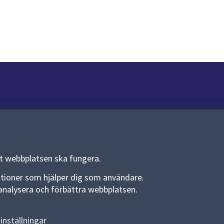
Om webbplatsen
Om webbplatsen
Allmänna handlingar och diarium
tt webbplatsen ska fungera.
Behandling av personuppgifter
funktioner som hjälper dig som användare.
an analysera och förbättra webbplatsen.
Kakor
Språk (other languages)
inställningar