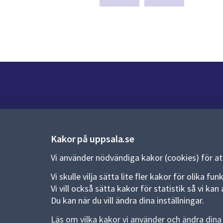
sida
Kontakt
Kontaktcenter:
018-727 00 00
Kakor på uppsala.se
E-post:
uppsala.kommun@uppsala.se
Vi använder nödvändiga kakor (cookies) för a
Fler kontaktvägar
Vi skulle vilja sätta lite fler kakor för olika 
Vi vill också sätta kakor för statistik så vi k
Du kan när du vill ändra dina inställningar.
Pressrum
Läs om vilka kakor vi använder och ändra dina 