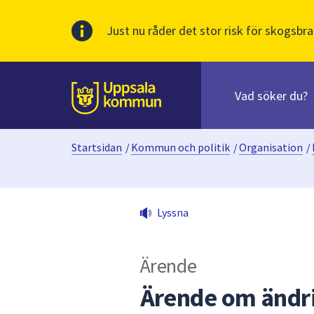
Just nu råder det stor risk för skogsbra
Sök
efter
huvudinnehåll
innehåll
Till sidans
på
webbplatsen.
Startsidan
/
Kommun och politik
/
Organisation
/
När
du
börjar
skriva
Lyssna
i
sökfältet
kommer
Ärende
sökförslag
att
Ärende om ändri
presenteras