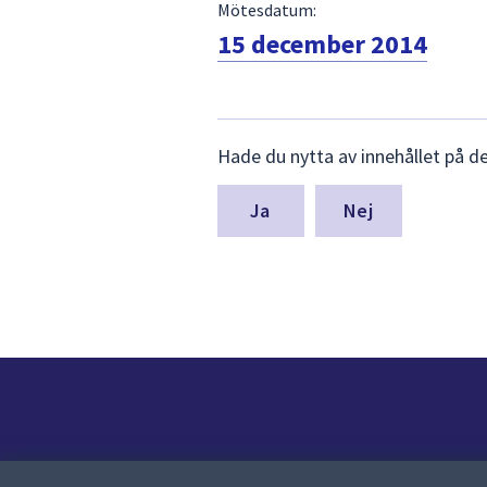
Mötesdatum:
15 december 2014
Lämna
Hade du nytta av innehållet på d
synpunkter
för
denna
Nej
sida
Kontakt