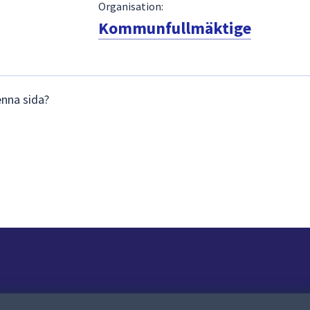
Organisation:
Kommunfullmäktige
enna sida?
Om webbplatsen