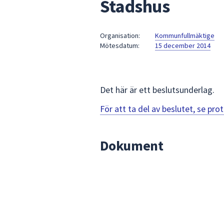
Stadshus
under
fältet.
Använd
Organisation:
Kommunfullmäktige
piltangenterna
Mötesdatum:
15 december 2014
för
att
navigera
mellan
Det här är ett beslutsunderlag.
sökförslagen
För att ta del av beslutet, se pr
och
enter
för
Dokument
att
välja
något
av
dem.