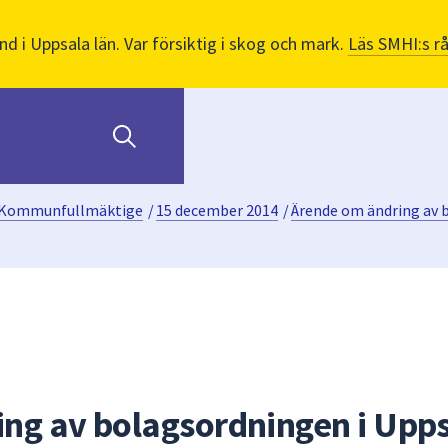
nd i Uppsala län. Var försiktig i skog och mark.
Läs SMHI:s r
Kommunfullmäktige
/
15 december 2014
/
Ärende om ändring av 
ng av bolagsordningen i Upp