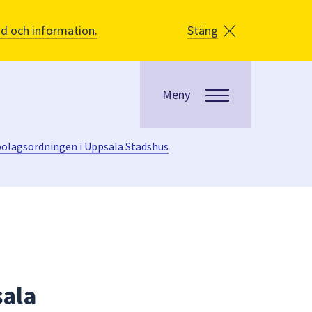
åd och information.
Stäng
Meny
bolagsordningen i Uppsala Stadshus
sala