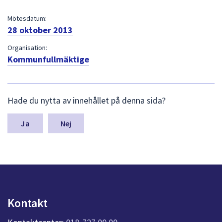
dem.
Mötesdatum:
28 oktober 2013
Organisation:
Kommunfullmäktige
L
Hade du nytta av innehållet på denna sida?
ä
m
n
Nej
a
s
y
n
p
u
n
Kontakt
k
t