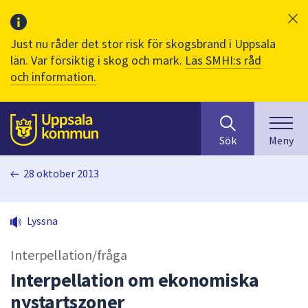
Just nu råder det stor risk för skogsbrand i Uppsala
län. Var försiktig i skog och mark.
Läs SMHI:s råd
och information.
Sök
huvudinnehåll
efter
Till sidans
Sök
Meny
innehåll
på
28 oktober 2013
webbplatsen.
När
du
Lyssna
börjar
skriva
Interpellation/fråga
i
sökfältet
Interpellation om ekonomiska
kommer
nystartszoner
sökförslag