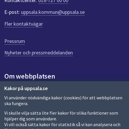
Kontaktcenter:
018-727 00 00
e
r
E-post:
uppsala.kommun@uppsala.se
f
ö
Fler kontaktvägar
r
d
e
Pressrum
n
n
Nyheter och pressmeddelanden
a
s
i
Om webbplatsen
d
a
Om webbplatsen
Kakor på uppsala.se
Vi använder nödvändiga kakor (cookies) för att webbplatsen
Allmänna handlingar och diarium
ska fungera.
Behandling av personuppgifter
Vi skulle vilja sätta lite fler kakor för olika funktioner som
hjälper dig som användare.
Kakor
Vi vill också sätta kakor för statistik så vi kan analysera och