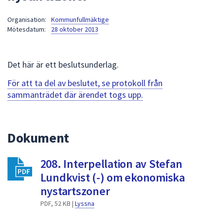
att
Organisation:
Kommunfullmäktige
presenteras
Mötesdatum:
28 oktober 2013
under
fältet.
Använd
Det här är ett beslutsunderlag.
piltangenterna
för
För att ta del av beslutet, se protokoll från
att
sammanträdet där ärendet togs upp.
navigera
mellan
sökförslagen
Dokument
och
enter
208. Interpellation av Stefan
för
att
Lundkvist (-) om ekonomiska
välja
nystartszoner
något
PDF, 52 KB |
Lyssna
av