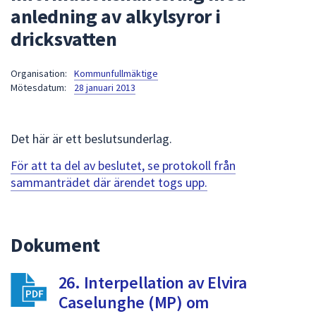
anledning av alkylsyror i
att
presenteras
dricksvatten
under
fältet.
Organisation:
Kommunfullmäktige
Använd
Mötesdatum:
28 januari 2013
piltangenterna
för
att
Det här är ett beslutsunderlag.
navigera
För att ta del av beslutet, se protokoll från
mellan
sammanträdet där ärendet togs upp.
sökförslagen
och
enter
för
Dokument
att
välja
26. Interpellation av Elvira
något
Caselunghe (MP) om
av