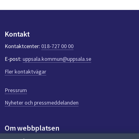
y
n
p
u
n
Kontakt
k
t
Kontaktcenter:
018-727 00 00
e
r
E-post:
uppsala.kommun@uppsala.se
f
ö
Fler kontaktvägar
r
d
e
Pressrum
n
n
Nyheter och pressmeddelanden
a
s
i
Om webbplatsen
d
a