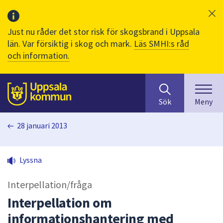
Just nu råder det stor risk för skogsbrand i Uppsala
län. Var försiktig i skog och mark.
Läs SMHI:s råd
och information.
Sök
huvudinnehåll
efter
Till sidans
Sök
Meny
innehåll
på
28 januari 2013
webbplatsen.
När
du
Lyssna
börjar
skriva
Interpellation/fråga
i
sökfältet
Interpellation om
kommer
informationshantering med
sökförslag