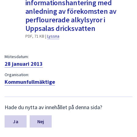
informationshantering med
dem.
anledning av förekomsten av
perflourerade alkylsyror i
Uppsalas dricksvatten
PDF, 71 KB |
Lyssna
Mötesdatum:
28 januari 2013
Organisation:
Kommunfullmäktige
L
Hade du nytta av innehållet på denna sida?
ä
m
n
Nej
a
s