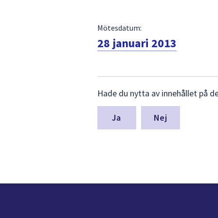
Mötesdatum:
28 januari 2013
Lämna
Hade du nytta av innehållet på d
synpunkter
för
denna
Nej
sida