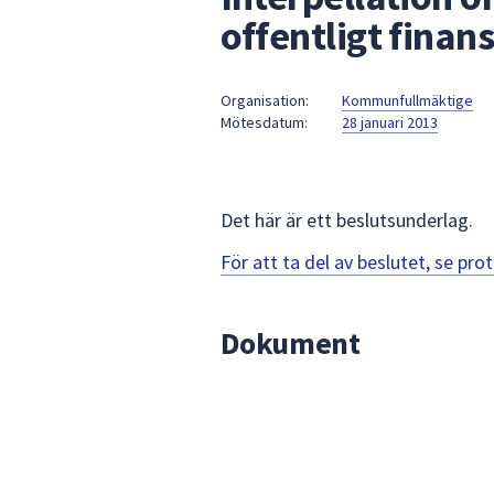
under
offentligt fina
fältet.
Använd
piltangenterna
Organisation:
Kommunfullmäktige
för
Mötesdatum:
28 januari 2013
att
navigera
mellan
Det här är ett beslutsunderlag.
sökförslagen
och
För att ta del av beslutet, se pr
enter
för
att
Dokument
välja
något
av
dem.