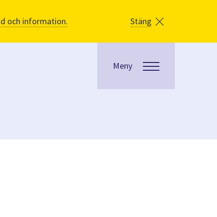
åd och information.
Stäng
Meny