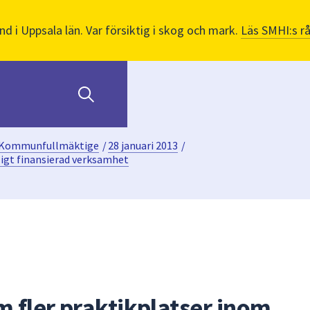
nd i Uppsala län. Var försiktig i skog och mark.
Läs SMHI:s r
Kommunfullmäktige
/
28 januari 2013
/
ligt finansierad verksamhet
m fler praktikplatser inom