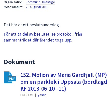
Organisation:
Kommunfullmäktige
att
Mötesdatum:
26 augusti 2013
presenteras
under
fältet.
Det här är ett beslutsunderlag.
Använd
För att ta del av beslutet, se protokoll från
piltangenterna
sammanträdet där ärendet togs upp.
för
att
navigera
mellan
Dokument
sökförslagen
och
152. Motion av Maria Gardfjell (MP)
enter
om en parklek i Uppsala (bordlagd
för
KF 2013-06-10--11)
att
välja
PDF, 1 MB |
Lyssna
något
av