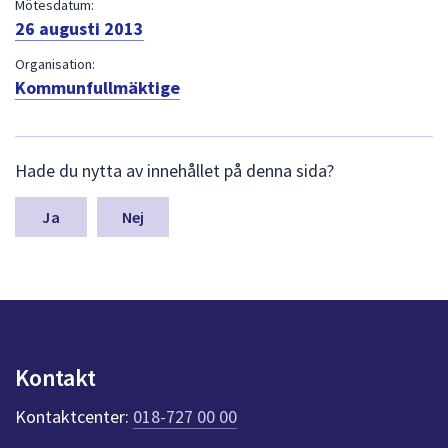
dem.
Mötesdatum:
26 augusti 2013
Organisation:
Kommunfullmäktige
L
Hade du nytta av innehållet på denna sida?
ä
m
n
Nej
a
s
y
n
p
u
n
Kontakt
k
t
Kontaktcenter:
018-727 00 00
e