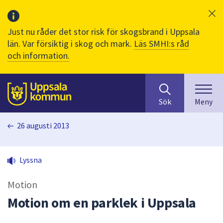
Just nu råder det stor risk för skogsbrand i Uppsala
län. Var försiktig i skog och mark.
Läs SMHI:s råd
och information.
Sök
huvudinnehåll
efter
Till sidans
Sök
Meny
innehåll
på
26 augusti 2013
webbplatsen.
När
du
Lyssna
börjar
skriva
Motion
i
sökfältet
Motion om en parklek i Uppsala
kommer
sökförslag