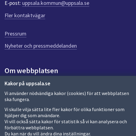
r
E-post:
uppsala.kommun@uppsala.se
f
ö
Fler kontaktvägar
r
d
e
Pressrum
n
n
Nyheter och pressmeddelanden
a
s
i
Om webbplatsen
d
a
Om webbplatsen
Kakor på uppsala.se
Vi använder nödvändiga kakor (cookies) för att webbplatsen
Allmänna handlingar och diarium
ska fungera.
Behandling av personuppgifter
Vi skulle vilja sätta lite fler kakor för olika funktioner som
hjälper dig som användare.
Kakor
Vi vill också sätta kakor för statistik så vi kan analysera och
förbättra webbplatsen.
Språk (other languages)
Du kan när du vill ändra dina inställningar.