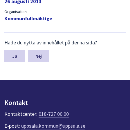
26 augusti 2013
dem.
Organisation:
Kommunfullmäktige
L
Hade du nytta av innehållet på denna sida?
ä
m
n
Nej
a
s
y
n
p
u
n
Kontakt
k
t
Kontaktcenter:
018-727 00 00
e
r
E-post:
uppsala.kommun@uppsala.se
f