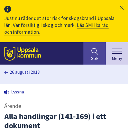
Just nu råder det stor risk för skogsbrand i Uppsala
län. Var försiktig i skog och mark.
Läs SMHI:s råd
och information.
Sök
huvudinnehåll
efter
Till sidans
Sök
Meny
innehåll
på
26 augusti 2013
webbplatsen.
När
du
Lyssna
börjar
skriva
Ärende
i
sökfältet
Alla handlingar (141-169) i ett
kommer
dokument
sökförslag