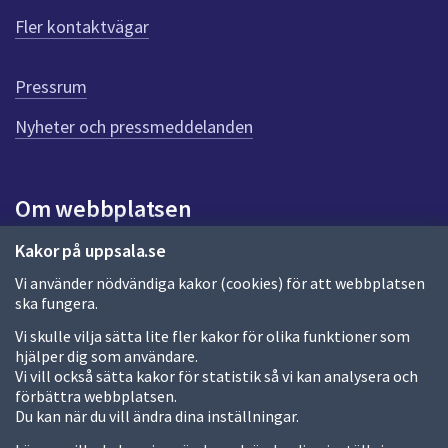
ö
Fler kontaktvägar
r
d
e
Pressrum
n
n
Nyheter och pressmeddelanden
a
s
i
Om webbplatsen
d
a
Om webbplatsen
Kakor på uppsala.se
Vi använder nödvändiga kakor (cookies) för att webbplatsen
Allmänna handlingar och diarium
ska fungera.
Behandling av personuppgifter
Vi skulle vilja sätta lite fler kakor för olika funktioner som
hjälper dig som användare.
Kakor
Vi vill också sätta kakor för statistik så vi kan analysera och
förbättra webbplatsen.
Språk (other languages)
Du kan när du vill ändra dina inställningar.
Tillgänglighetsredogörelse