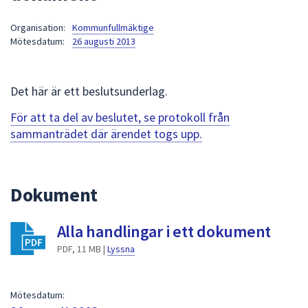
att
Organisation:
Kommunfullmäktige
presenteras
Mötesdatum:
26 augusti 2013
under
fältet.
Använd
Det här är ett beslutsunderlag.
piltangenterna
för
För att ta del av beslutet, se protokoll från
att
sammanträdet där ärendet togs upp.
navigera
mellan
sökförslagen
Dokument
och
enter
Alla handlingar i ett dokument
för
att
PDF, 11 MB |
Lyssna
välja
något
av
Mötesdatum: