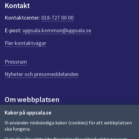
n
Kontakt
k
t
Kontaktcenter:
018-727 00 00
e
r
E-post:
uppsala.kommun@uppsala.se
f
ö
Fler kontaktvägar
r
d
e
Pressrum
n
n
Nyheter och pressmeddelanden
a
s
i
Om webbplatsen
d
a
Om webbplatsen
Kakor på uppsala.se
Vi använder nödvändiga kakor (cookies) för att webbplatsen
Allmänna handlingar och diarium
ska fungera.
Behandling av personuppgifter
Vi skulle vilja sätta lite fler kakor för olika funktioner som