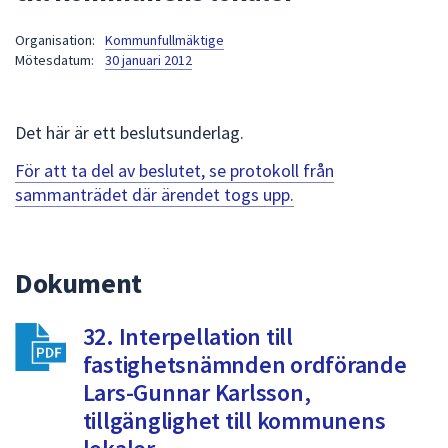
att
Organisation:
Kommunfullmäktige
presenteras
Mötesdatum:
30 januari 2012
under
fältet.
Använd
Det här är ett beslutsunderlag.
piltangenterna
för
För att ta del av beslutet, se protokoll från
att
sammanträdet där ärendet togs upp.
navigera
mellan
sökförslagen
Dokument
och
enter
32. Interpellation till
för
att
fastighetsnämnden ordförande
välja
Lars-Gunnar Karlsson,
något
tillgänglighet till kommunens
av