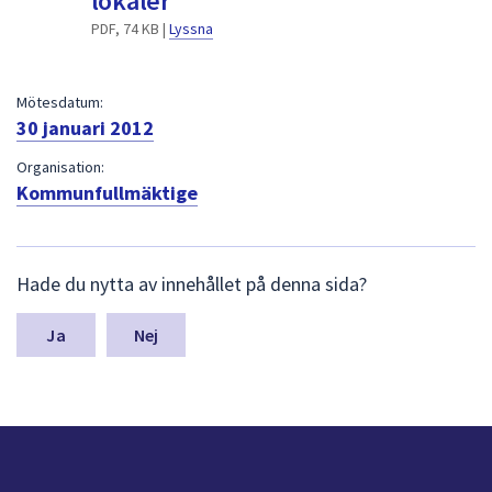
lokaler
dem.
PDF, 74 KB |
Lyssna
Mötesdatum:
30 januari 2012
Organisation:
Kommunfullmäktige
L
Hade du nytta av innehållet på denna sida?
ä
m
n
Nej
a
s
y
n
p
u