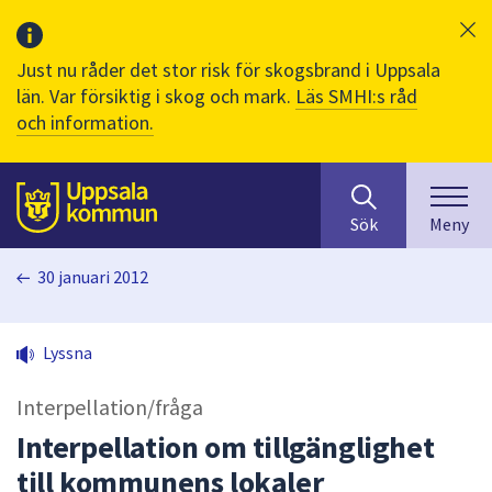
Just nu råder det stor risk för skogsbrand i Uppsala
län. Var försiktig i skog och mark.
Läs SMHI:s råd
och information.
Sök
huvudinnehåll
efter
Till sidans
Sök
Meny
innehåll
på
30 januari 2012
webbplatsen.
När
du
Lyssna
börjar
skriva
Interpellation/fråga
i
sökfältet
Interpellation om tillgänglighet
kommer
till kommunens lokaler
sökförslag