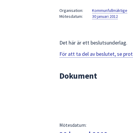
under
fältet.
Organisation:
Kommunfullmäktige
Mötesdatum:
30 januari 2012
Använd
piltangenterna
för
att
Det här är ett beslutsunderlag.
navigera
mellan
För att ta del av beslutet, se pr
sökförslagen
och
Dokument
enter
för
att
välja
något
av
dem.
Mötesdatum: