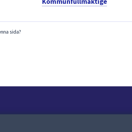
Kommunfullmäktige
enna sida?
Om webbplatsen
Om webbplatsen