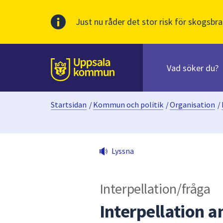
Just nu råder det stor risk för skogsbra
Sök
efter
huvudinnehåll
innehåll
Till sidans
på
webbplatsen.
Startsidan
/
Kommun och politik
/
Organisation
/
När
du
börjar
skriva
Lyssna
i
sökfältet
kommer
Interpellation/fråga
sökförslag
att
Interpellation 
presenteras