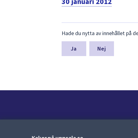
30 januari 2012
Lämna
Hade du nytta av innehållet på d
synpunkter
för
denna
Nej
sida
Kontakt
Kontaktcenter:
018-727 00 00
Kakor på uppsala.se