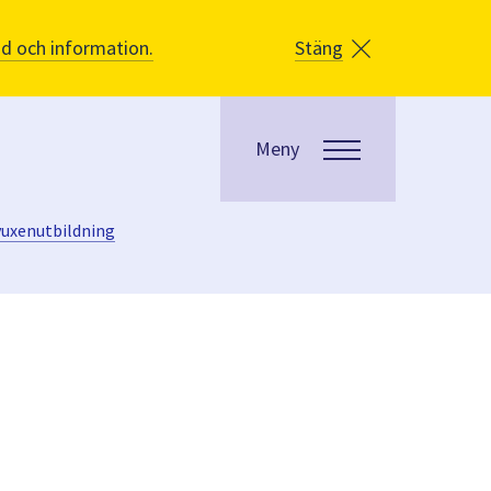
åd och information.
Stäng
Meny
vuxenutbildning