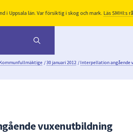
nd i Uppsala län. Var försiktig i skog och mark.
Läs SMHI:s r
Kommunfullmäktige
/
30 januari 2012
/
Interpellation angående 
angående vuxenutbildning