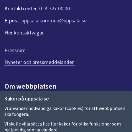
t
Kontaktcenter:
018-727 00 00
e
r
E-post:
uppsala.kommun@uppsala.se
f
ö
Fler kontaktvägar
r
d
e
Pressrum
n
n
Nyheter och pressmeddelanden
a
s
i
Om webbplatsen
d
a
Om webbplatsen
Kakor på uppsala.se
Vi använder nödvändiga kakor (cookies) för att webbplatsen
Allmänna handlingar och diarium
ska fungera.
Behandling av personuppgifter
Vi skulle vilja sätta lite fler kakor för olika funktioner som
hjälper dig som användare.