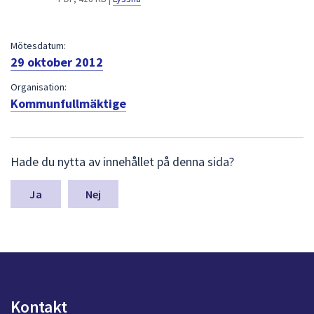
dem.
Mötesdatum:
29 oktober 2012
Organisation:
Kommunfullmäktige
L
Hade du nytta av innehållet på denna sida?
ä
m
n
Nej
a
s
y
n
p
u
n
Kontakt
k