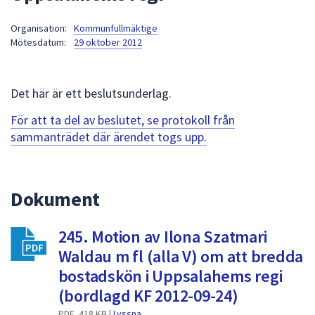
att
Organisation:
Kommunfullmäktige
presenteras
Mötesdatum:
29 oktober 2012
under
fältet.
Använd
Det här är ett beslutsunderlag.
piltangenterna
för
För att ta del av beslutet, se protokoll från
att
sammanträdet där ärendet togs upp.
navigera
mellan
sökförslagen
Dokument
och
enter
245. Motion av Ilona Szatmari
för
att
Waldau m fl (alla V) om att bredda
välja
bostadskön i Uppsalahems regi
något
(bordlagd KF 2012-09-24)
av
PDF, 418 KB |
Lyssna