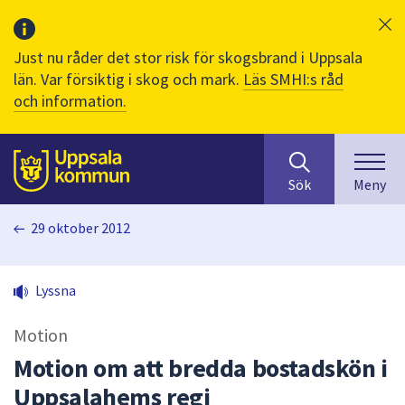
Just nu råder det stor risk för skogsbrand i Uppsala
län. Var försiktig i skog och mark.
Läs SMHI:s råd
och information.
Sök
huvudinnehåll
efter
Till sidans
Sök
Meny
innehåll
på
29 oktober 2012
webbplatsen.
När
du
Lyssna
börjar
skriva
Motion
i
sökfältet
Motion om att bredda bostadskön i
kommer
Uppsalahems regi
sökförslag