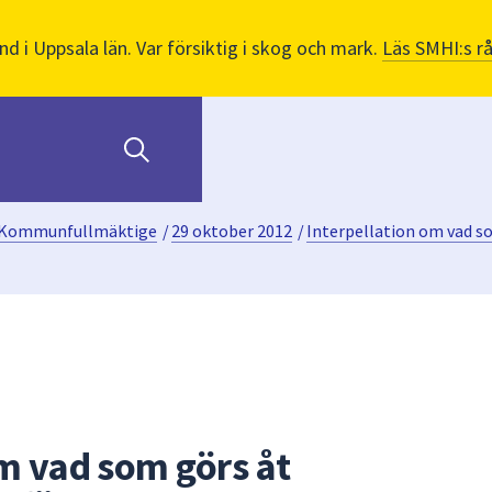
nd i Uppsala län. Var försiktig i skog och mark.
Läs SMHI:s r
Kommunfullmäktige
/
29 oktober 2012
/
Interpellation om vad so
om vad som görs åt