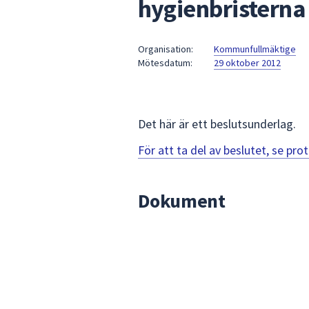
hygienbristerna 
under
fältet.
Använd
Organisation:
Kommunfullmäktige
piltangenterna
Mötesdatum:
29 oktober 2012
för
att
navigera
mellan
Det här är ett beslutsunderlag.
sökförslagen
För att ta del av beslutet, se pr
och
enter
för
Dokument
att
välja
något
av
dem.