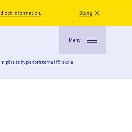
åd och information.
Stäng
Meny
m görs åt hygienbristerna i förskola