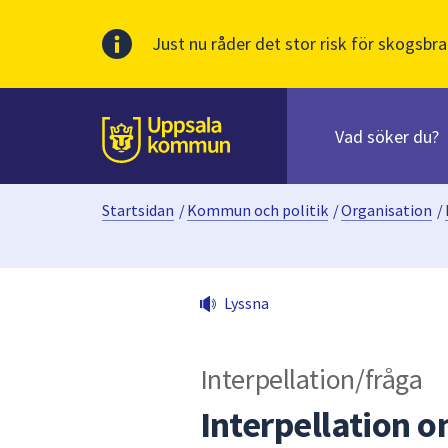
Just nu råder det stor risk för skogsbra
Sök
efter
huvudinnehåll
innehåll
Till sidans
på
webbplatsen.
Startsidan
/
Kommun och politik
/
Organisation
/
När
du
börjar
skriva
Lyssna
i
sökfältet
kommer
Interpellation/fråga
sökförslag
att
Interpellation 
presenteras