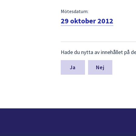
Mötesdatum:
29 oktober 2012
Lämna
Hade du nytta av innehållet på d
synpunkter
för
denna
Nej
sida