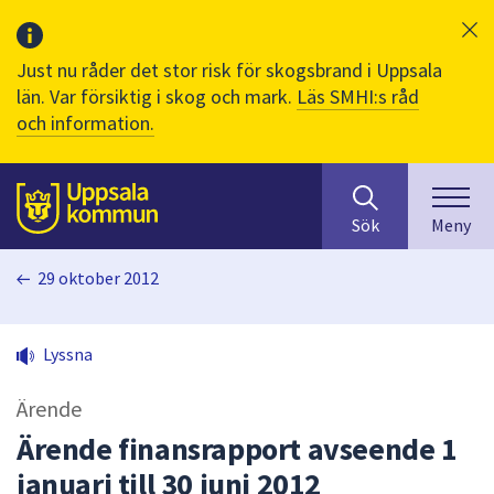
Just nu råder det stor risk för skogsbrand i Uppsala
län. Var försiktig i skog och mark.
Läs SMHI:s råd
och information.
Sök
huvudinnehåll
efter
Till sidans
Sök
Meny
innehåll
på
29 oktober 2012
webbplatsen.
När
du
Lyssna
börjar
skriva
Ärende
i
sökfältet
Ärende finansrapport avseende 1
kommer
januari till 30 juni 2012
sökförslag