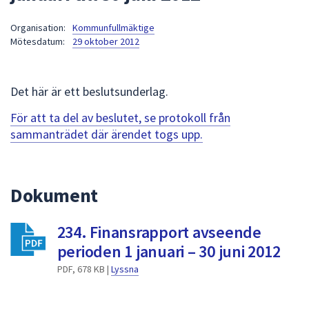
att
Organisation:
Kommunfullmäktige
presenteras
Mötesdatum:
29 oktober 2012
under
fältet.
Använd
Det här är ett beslutsunderlag.
piltangenterna
för
För att ta del av beslutet, se protokoll från
att
sammanträdet där ärendet togs upp.
navigera
mellan
sökförslagen
Dokument
och
enter
234. Finansrapport avseende
för
att
perioden 1 januari – 30 juni 2012
välja
PDF, 678 KB |
Lyssna
något
av