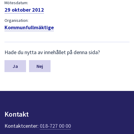
dem.
Mötesdatum:
29 oktober 2012
Organisation:
Kommunfullmäktige
L
Hade du nytta av innehållet på denna sida?
ä
m
n
Nej
a
s
y
n
p
u
n
Kontakt
k
t
Kontaktcenter:
018-727 00 00
e