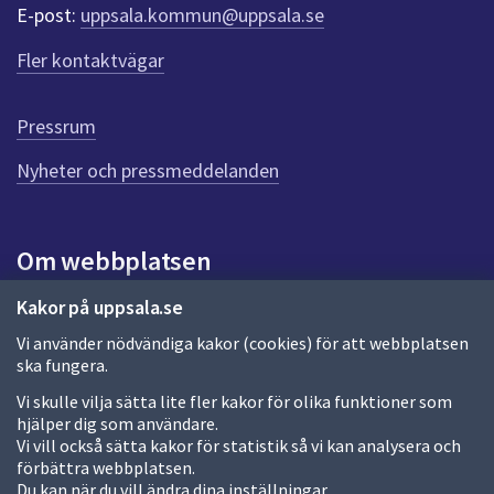
r
E-post:
uppsala.kommun@uppsala.se
f
ö
Fler kontaktvägar
r
d
e
Pressrum
n
n
Nyheter och pressmeddelanden
a
s
i
Om webbplatsen
d
a
Om webbplatsen
Kakor på uppsala.se
Vi använder nödvändiga kakor (cookies) för att webbplatsen
Allmänna handlingar och diarium
ska fungera.
Behandling av personuppgifter
Vi skulle vilja sätta lite fler kakor för olika funktioner som
hjälper dig som användare.
Kakor
Vi vill också sätta kakor för statistik så vi kan analysera och
förbättra webbplatsen.
Språk (other languages)
Du kan när du vill ändra dina inställningar.