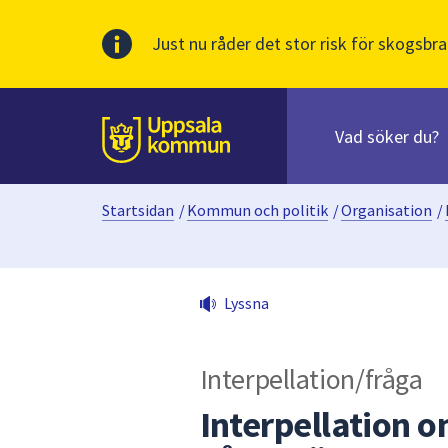
Just nu råder det stor risk för skogsbra
Sök
efter
huvudinnehåll
innehåll
Till sidans
på
webbplatsen.
Startsidan
/
Kommun och politik
/
Organisation
/
När
du
börjar
skriva
Lyssna
i
sökfältet
kommer
Interpellation/fråga
sökförslag
att
Interpellation 
presenteras