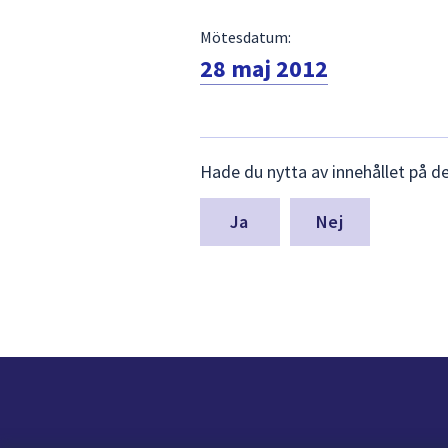
Mötesdatum:
28 maj 2012
Lämna
Hade du nytta av innehållet på d
synpunkter
för
denna
Nej
sida