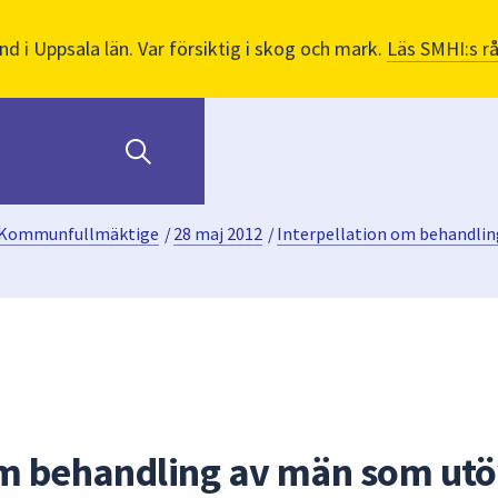
nd i Uppsala län. Var försiktig i skog och mark.
Läs SMHI:s r
Kommunfullmäktige
/
28 maj 2012
/
Interpellation om behandling
om behandling av män som ut