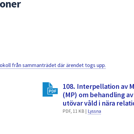
ioner
otokoll från sammanträdet där ärendet togs upp.
108. Interpellation av
(MP) om behandling a
utövar våld i nära relat
PDF, 11 KB |
Lyssna