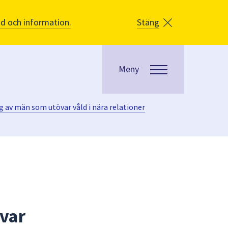
åd och information.
Stäng
Meny
 av män som utövar våld i nära relationer
övar