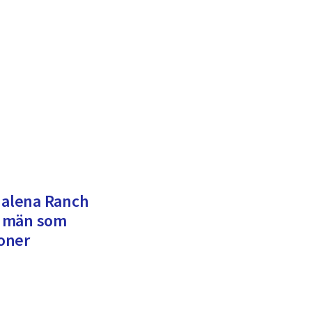
 Malena Ranch
v män som
ioner