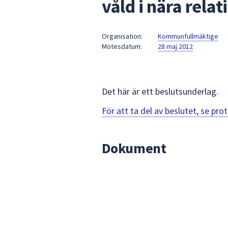
våld i nära relat
under
fältet.
Använd
Organisation:
Kommunfullmäktige
piltangenterna
Mötesdatum:
28 maj 2012
för
att
navigera
mellan
Det här är ett beslutsunderlag.
sökförslagen
För att ta del av beslutet, se pr
och
enter
för
Dokument
att
välja
något
av
dem.