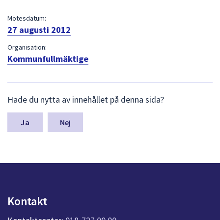
dem.
Mötesdatum:
27 augusti 2012
Organisation:
Kommunfullmäktige
L
Hade du nytta av innehållet på denna sida?
ä
m
n
Nej
a
s
y
n
p
u
n
Kontakt
k
t