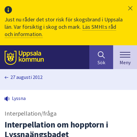
Just nu råder det stor risk för skogsbrand i Uppsala
län. Var försiktig i skog och mark.
Läs SMHI:s råd
och information.
Sök
huvudinnehåll
efter
Till sidans
Sök
Meny
innehåll
på
27 augusti 2012
webbplatsen.
När
du
Lyssna
börjar
skriva
Interpellation/fråga
i
sökfältet
Interpellation om hopptorn i
kommer
Lyssnaängsbadet
sökförslag