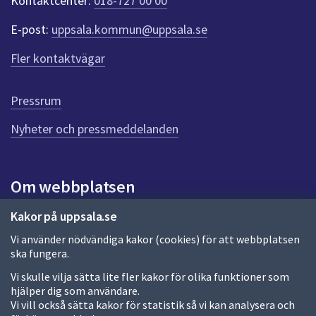
Kontaktcenter:
018-727 00 00
e
r
E-post:
uppsala.kommun@uppsala.se
f
ö
Fler kontaktvägar
r
d
e
Pressrum
n
n
Nyheter och pressmeddelanden
a
s
i
Om webbplatsen
d
a
Om webbplatsen
Kakor på uppsala.se
Vi använder nödvändiga kakor (cookies) för att webbplatsen
Allmänna handlingar och diarium
ska fungera.
Behandling av personuppgifter
Vi skulle vilja sätta lite fler kakor för olika funktioner som
hjälper dig som användare.
Kakor
Vi vill också sätta kakor för statistik så vi kan analysera och