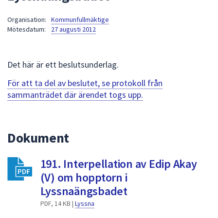
att
Organisation:
Kommunfullmäktige
presenteras
Mötesdatum:
27 augusti 2012
under
fältet.
Använd
Det här är ett beslutsunderlag.
piltangenterna
för
För att ta del av beslutet, se protokoll från
att
sammanträdet där ärendet togs upp.
navigera
mellan
sökförslagen
Dokument
och
enter
191. Interpellation av Edip Akay
för
att
(V) om hopptorn i
välja
Lyssnaängsbadet
något
PDF, 14 KB |
Lyssna
av