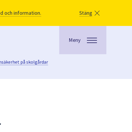
åd och information.
Stäng
Meny
nsäkerhet på skolgårdar
r