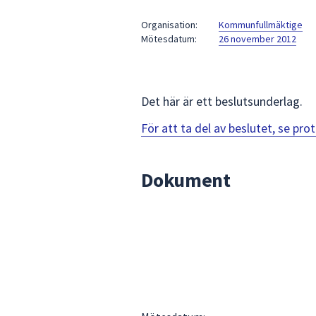
under
fältet.
Organisation:
Kommunfullmäktige
Mötesdatum:
26 november 2012
Använd
piltangenterna
för
att
Det här är ett beslutsunderlag.
navigera
mellan
För att ta del av beslutet, se pr
sökförslagen
och
Dokument
enter
för
att
välja
något
av
dem.