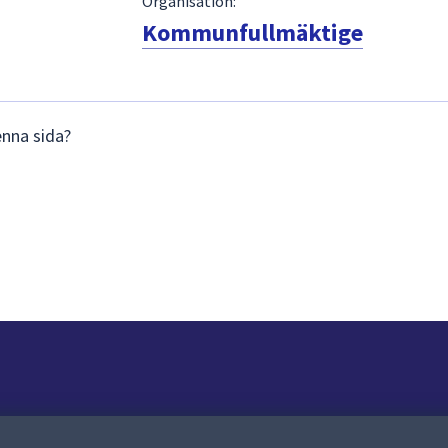
Organisation:
Kommunfullmäktige
enna sida?
Om webbplatsen