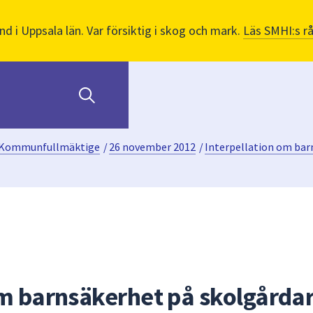
nd i Uppsala län. Var försiktig i skog och mark.
Läs SMHI:s r
Kommunfullmäktige
/
26 november 2012
/
Interpellation om bar
om barnsäkerhet på skolgårda