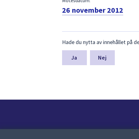
Mötesdatum:
26 november 2012
Lämna
Hade du nytta av innehållet på d
synpunkter
för
denna
Nej
sida
Kontakt