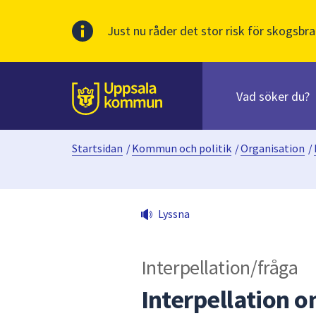
Just nu råder det stor risk för skogsbra
Sök
efter
huvudinnehåll
innehåll
Till sidans
på
webbplatsen.
Startsidan
/
Kommun och politik
/
Organisation
/
När
du
börjar
skriva
Lyssna
i
sökfältet
kommer
Interpellation/fråga
sökförslag
att
Interpellation 
presenteras