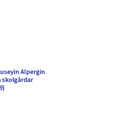
Huseyin Alpergin
 skolgårdar
9)