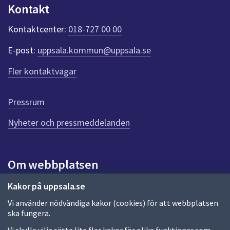
n
Kontakt
k
t
Kontaktcenter:
018-727 00 00
e
r
E-post:
uppsala.kommun@uppsala.se
f
ö
Fler kontaktvägar
r
d
e
Pressrum
n
n
Nyheter och pressmeddelanden
a
s
i
Om webbplatsen
d
a
Om webbplatsen
Kakor på uppsala.se
Vi använder nödvändiga kakor (cookies) för att webbplatsen
Allmänna handlingar och diarium
ska fungera.
Behandling av personuppgifter
Vi skulle vilja sätta lite fler kakor för olika funktioner som