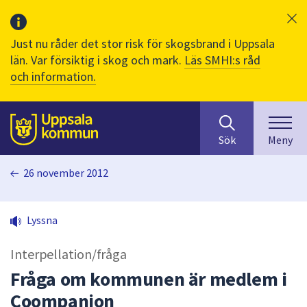
Just nu råder det stor risk för skogsbrand i Uppsala
län. Var försiktig i skog och mark.
Läs SMHI:s råd
och information.
Sök
huvudinnehåll
efter
Till sidans
Sök
Meny
innehåll
på
26 november 2012
webbplatsen.
När
du
Lyssna
börjar
skriva
Interpellation/fråga
i
sökfältet
Fråga om kommunen är medlem i
kommer
Coompanion
sökförslag