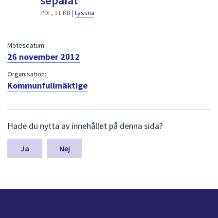
separat
dem.
PDF, 11 KB |
Lyssna
Mötesdatum:
26 november 2012
Organisation:
Kommunfullmäktige
L
Hade du nytta av innehållet på denna sida?
ä
m
n
Nej
a
s
y
n
p
u