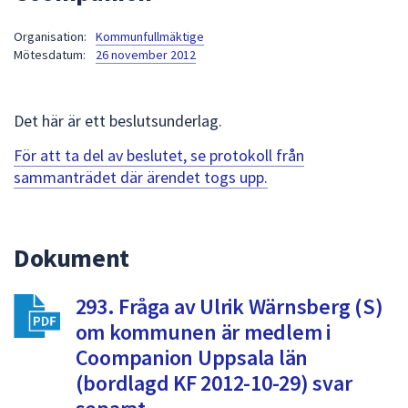
att
Organisation:
Kommunfullmäktige
presenteras
Mötesdatum:
26 november 2012
under
fältet.
Använd
Det här är ett beslutsunderlag.
piltangenterna
för
För att ta del av beslutet, se protokoll från
att
sammanträdet där ärendet togs upp.
navigera
mellan
sökförslagen
Dokument
och
enter
293. Fråga av Ulrik Wärnsberg (S)
för
att
om kommunen är medlem i
välja
Coompanion Uppsala län
något
(bordlagd KF 2012-10-29) svar
av