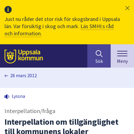
Just nu råder det stor risk för skogsbrand i Uppsala
län. Var försiktig i skog och mark.
Läs SMHI:s råd
och information.
Sök
huvudinnehåll
efter
Till sidans
Sök
Meny
innehåll
på
26 mars 2012
webbplatsen.
När
du
Lyssna
börjar
skriva
Interpellation/fråga
i
sökfältet
Interpellation om tillgänglighet
kommer
till kommunens lokaler
sökförslag