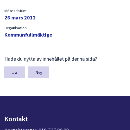
dem.
Mötesdatum:
26 mars 2012
Organisation:
Kommunfullmäktige
L
Hade du nytta av innehållet på denna sida?
ä
m
n
Nej
a
s
y
n
p
u
n
Kontakt
k
t