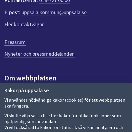
Kontaktcenter:
018-727 00 00
e
r
E-post:
uppsala.kommun@uppsala.se
f
ö
Fler kontaktvägar
r
d
e
Pressrum
n
n
Nyheter och pressmeddelanden
a
s
i
Om webbplatsen
d
a
Om webbplatsen
Kakor på uppsala.se
Vi använder nödvändiga kakor (cookies) för att webbplatsen
Allmänna handlingar och diarium
ska fungera.
Behandling av personuppgifter
Vi skulle vilja sätta lite fler kakor för olika funktioner som
hjälper dig som användare.
Kakor
Vi vill också sätta kakor för statistik så vi kan analysera och