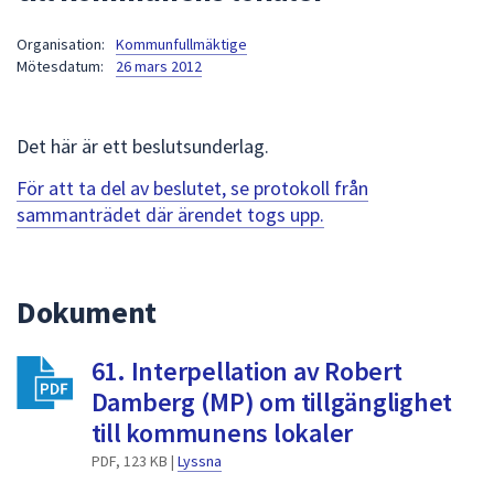
att
Organisation:
Kommunfullmäktige
presenteras
Mötesdatum:
26 mars 2012
under
fältet.
Använd
Det här är ett beslutsunderlag.
piltangenterna
för
För att ta del av beslutet, se protokoll från
att
sammanträdet där ärendet togs upp.
navigera
mellan
sökförslagen
Dokument
och
enter
61. Interpellation av Robert
för
att
Damberg (MP) om tillgänglighet
välja
till kommunens lokaler
något
PDF, 123 KB |
Lyssna
av