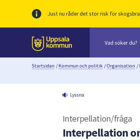
Just nu råder det stor risk för skogsbra
Sök
efter
huvudinnehåll
innehåll
Till sidans
på
webbplatsen.
Startsidan
/
Kommun och politik
/
Organisation
/
När
du
börjar
skriva
Lyssna
i
sökfältet
kommer
Interpellation/fråga
sökförslag
att
Interpellation o
presenteras