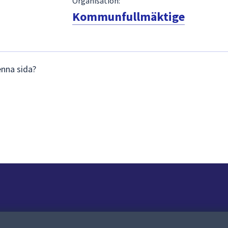
Organisation:
Kommunfullmäktige
enna sida?
Om webbplatsen