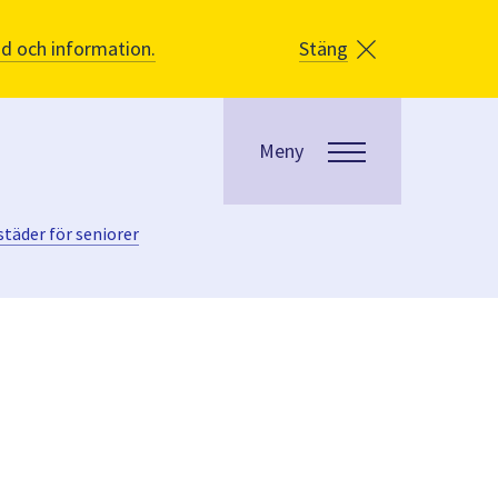
åd och information.
Stäng
Meny
täder för seniorer