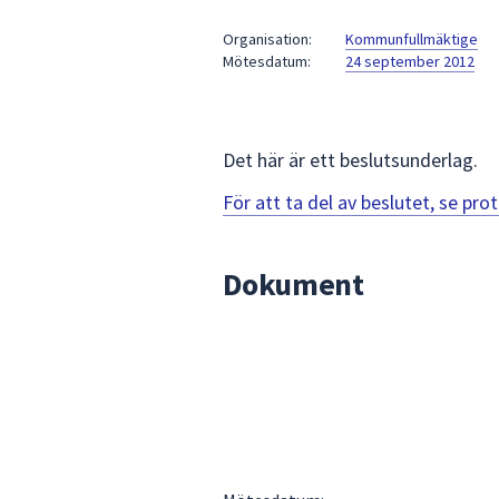
under
fältet.
Organisation:
Kommunfullmäktige
Mötesdatum:
24 september 2012
Använd
piltangenterna
för
att
Det här är ett beslutsunderlag.
navigera
mellan
För att ta del av beslutet, se pr
sökförslagen
och
Dokument
enter
för
att
välja
något
av
dem.