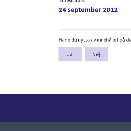
Mötesdatum:
24 september 2012
Lämna
Hade du nytta av innehållet på d
synpunkter
för
denna
Nej
sida
Kontakt