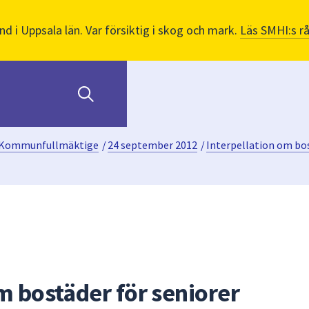
nd i Uppsala län. Var försiktig i skog och mark.
Läs SMHI:s r
Kommunfullmäktige
/
24 september 2012
/
Interpellation om bos
m bostäder för seniorer