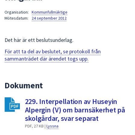
att
Organisation:
Kommunfullmäktige
presenteras
Mötesdatum:
24 september 2012
under
fältet.
Använd
Det här är ett beslutsunderlag.
piltangenterna
för
För att ta del av beslutet, se protokoll från
att
sammanträdet där ärendet togs upp.
navigera
mellan
sökförslagen
Dokument
och
enter
229. Interpellation av Huseyin
för
att
Alpergin (V) om barnsäkerhet på
välja
skolgårdar, svar separat
något
PDF, 27 KB |
Lyssna
av