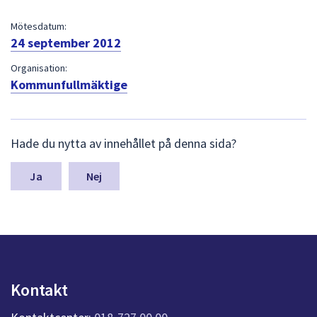
dem.
Mötesdatum:
24 september 2012
Organisation:
Kommunfullmäktige
L
Hade du nytta av innehållet på denna sida?
ä
m
n
Nej
a
s
y
n
p
u
n
Kontakt
k
t