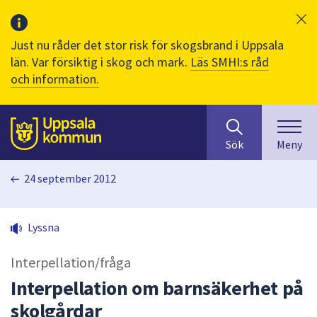
Just nu råder det stor risk för skogsbrand i Uppsala
län. Var försiktig i skog och mark.
Läs SMHI:s råd
och information.
Sök
huvudinnehåll
efter
Till sidans
Sök
Meny
innehåll
på
24 september 2012
webbplatsen.
När
du
Lyssna
börjar
skriva
Interpellation/fråga
i
sökfältet
Interpellation om barnsäkerhet på
kommer
skolgårdar
sökförslag