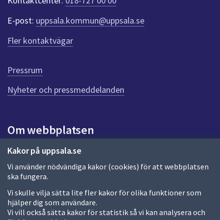
Kontaktcenter:
018-727 00 00
e
r
E-post:
uppsala.kommun@uppsala.se
f
ö
Fler kontaktvägar
r
d
e
Pressrum
n
n
Nyheter och pressmeddelanden
a
s
i
Om webbplatsen
d
a
Om webbplatsen
Kakor på uppsala.se
Vi använder nödvändiga kakor (cookies) för att webbplatsen
Allmänna handlingar och diarium
ska fungera.
Behandling av personuppgifter
Vi skulle vilja sätta lite fler kakor för olika funktioner som
hjälper dig som användare.
Kakor
Vi vill också sätta kakor för statistik så vi kan analysera och