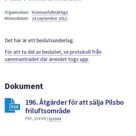
att
Organisation:
Kommunfullmäktige
presenteras
Mötesdatum:
24 september 2012
under
fältet.
Använd
Det här är ett beslutsunderlag.
piltangenterna
för
För att ta del av beslutet, se protokoll från
att
sammanträdet där ärendet togs upp.
navigera
mellan
sökförslagen
Dokument
och
enter
196. Åtgärder för att sälja Pilsbo
för
att
friluftsområde
välja
PDF, 154 KB |
Lyssna
något
av