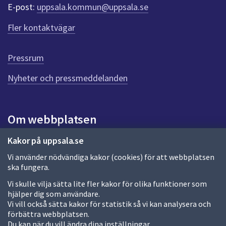
r
E-post:
uppsala.kommun@uppsala.se
f
ö
Fler kontaktvägar
r
d
e
Pressrum
n
n
Nyheter och pressmeddelanden
a
s
i
Om webbplatsen
d
a
Om webbplatsen
Kakor på uppsala.se
Vi använder nödvändiga kakor (cookies) för att webbplatsen
Allmänna handlingar och diarium
ska fungera.
Behandling av personuppgifter
Vi skulle vilja sätta lite fler kakor för olika funktioner som
hjälper dig som användare.
Kakor
Vi vill också sätta kakor för statistik så vi kan analysera och
förbättra webbplatsen.
Språk (other languages)
Du kan när du vill ändra dina inställningar.