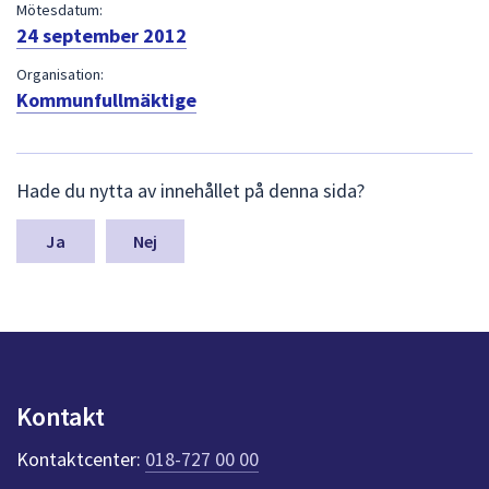
dem.
Mötesdatum:
24 september 2012
Organisation:
Kommunfullmäktige
L
Hade du nytta av innehållet på denna sida?
ä
m
n
Nej
a
s
y
n
p
u
n
Kontakt
k
t
Kontaktcenter:
018-727 00 00
e