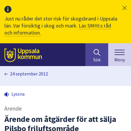
Just nu råder det stor risk för skogsbrand i Uppsala
län. Var försiktig i skog och mark.
Läs SMHI:s råd
och information.
Sök
huvudinnehåll
efter
Till sidans
Sök
Meny
innehåll
på
24 september 2012
webbplatsen.
När
du
Lyssna
börjar
skriva
Ärende
i
sökfältet
Ärende om åtgärder för att sälja
kommer
Pilsbo friluftsområde
sökförslag