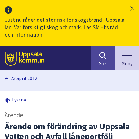
Just nu råder det stor risk för skogsbrand i Uppsala
län. Var försiktig i skog och mark.
Läs SMHI:s råd
och information.
Sök
huvudinnehåll
efter
Till sidans
Sök
Meny
innehåll
på
23 april 2012
webbplatsen.
När
du
Lyssna
börjar
skriva
Ärende
i
sökfältet
Ärende om förändring av Uppsala
kommer
Vatten och Avfall låneportfölj
sökförslag