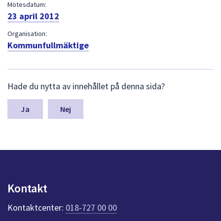
dem.
Mötesdatum:
23 april 2012
Organisation:
Kommunfullmäktige
L
Hade du nytta av innehållet på denna sida?
ä
m
n
Nej
a
s
y
n
p
u
n
Kontakt
k
t
Kontaktcenter:
018-727 00 00
e