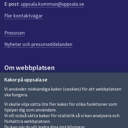
r
E-post:
uppsala.kommun@uppsala.se
f
ö
Fler kontaktvägar
r
d
e
Pressrum
n
n
Nyheter och pressmeddelanden
a
s
i
Om webbplatsen
d
a
Om webbplatsen
Kakor på uppsala.se
Vi använder nödvändiga kakor (cookies) för att webbplatsen
Allmänna handlingar och diarium
ska fungera.
Behandling av personuppgifter
Vi skulle vilja sätta lite fler kakor för olika funktioner som
hjälper dig som användare.
Kakor
Vi vill också sätta kakor för statistik så vi kan analysera och
förbättra webbplatsen.
Språk (other languages)
Du kan när du vill ändra dina inställningar.