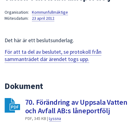
att
Organisation:
Kommunfullmäktige
presenteras
Mötesdatum:
23 april 2012
under
fältet.
Använd
Det här är ett beslutsunderlag.
piltangenterna
för
För att ta del av beslutet, se protokoll från
att
sammanträdet där ärendet togs upp.
navigera
mellan
sökförslagen
Dokument
och
enter
70. Förändring av Uppsala Vatten
för
att
och Avfall AB:s låneportfölj
välja
PDF, 345 KB |
Lyssna
något
av