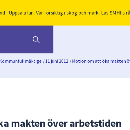
nd i Uppsala län. Var försiktig i skog och mark.
Läs SMHI:s r
Kommunfullmäktige
/
11 juni 2012
/
Motion om att öka makten öv
ka makten över arbetstiden