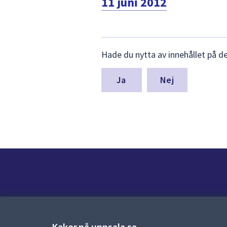
11 juni 2012
Lämna
Hade du nytta av innehållet på d
synpunkter
för
denna
Nej
sida
Kontakt
Kontaktcenter:
018-727 00 00
Kakor på uppsala.se