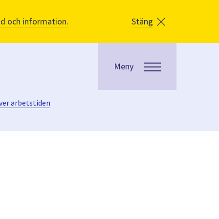
åd och information.
Stäng
Meny
er arbetstiden