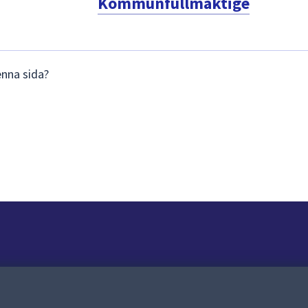
Kommunfullmäktige
enna sida?
Om webbplatsen
Om webbplatsen