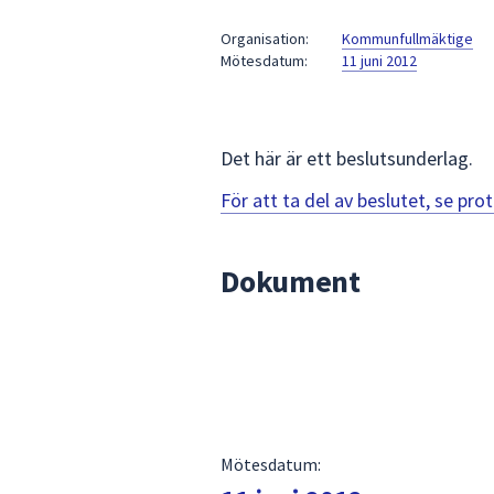
under
fältet.
Organisation:
Kommunfullmäktige
Mötesdatum:
11 juni 2012
Använd
piltangenterna
för
att
Det här är ett beslutsunderlag.
navigera
mellan
För att ta del av beslutet, se pr
sökförslagen
och
Dokument
enter
för
att
välja
något
av
dem.
Mötesdatum: