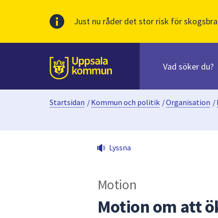
Just nu råder det stor risk för skogsbra
Sök
efter
huvudinnehåll
innehåll
Till sidans
på
webbplatsen.
Startsidan
/
Kommun och politik
/
Organisation
/
När
du
börjar
skriva
Lyssna
i
sökfältet
kommer
Motion
sökförslag
att
Motion om att ö
presenteras