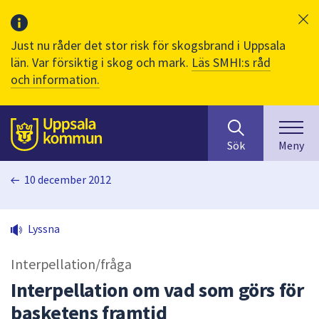
Just nu råder det stor risk för skogsbrand i Uppsala
län. Var försiktig i skog och mark.
Läs SMHI:s råd
och information.
Sök
huvudinnehåll
efter
Till sidans
Sök
Meny
innehåll
på
10 december 2012
webbplatsen.
När
du
Lyssna
börjar
skriva
Interpellation/fråga
i
sökfältet
Interpellation om vad som görs för
kommer
basketens framtid
sökförslag