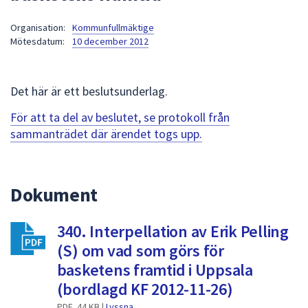
att
Organisation:
Kommunfullmäktige
presenteras
Mötesdatum:
10 december 2012
under
fältet.
Använd
Det här är ett beslutsunderlag.
piltangenterna
för
För att ta del av beslutet, se protokoll från
att
sammanträdet där ärendet togs upp.
navigera
mellan
sökförslagen
Dokument
och
enter
340. Interpellation av Erik Pelling
för
att
(S) om vad som görs för
välja
basketens framtid i Uppsala
något
(bordlagd KF 2012-11-26)
av
PDF, 44 KB |
Lyssna