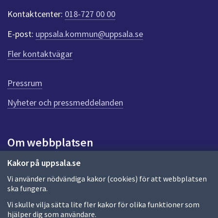
t
Kontaktcenter:
018-727 00 00
e
r
E-post:
uppsala.kommun@uppsala.se
f
ö
Fler kontaktvägar
r
d
e
Pressrum
n
n
Nyheter och pressmeddelanden
a
s
i
Om webbplatsen
d
a
Om webbplatsen
Kakor på uppsala.se
Vi använder nödvändiga kakor (cookies) för att webbplatsen
Allmänna handlingar och diarium
ska fungera.
Behandling av personuppgifter
Vi skulle vilja sätta lite fler kakor för olika funktioner som
hjälper dig som användare.