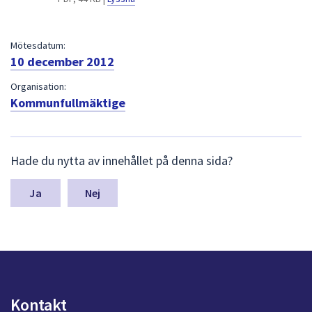
dem.
Mötesdatum:
10 december 2012
Organisation:
Kommunfullmäktige
L
Hade du nytta av innehållet på denna sida?
ä
m
n
Nej
a
s
y
n
p
u
n
Kontakt
k