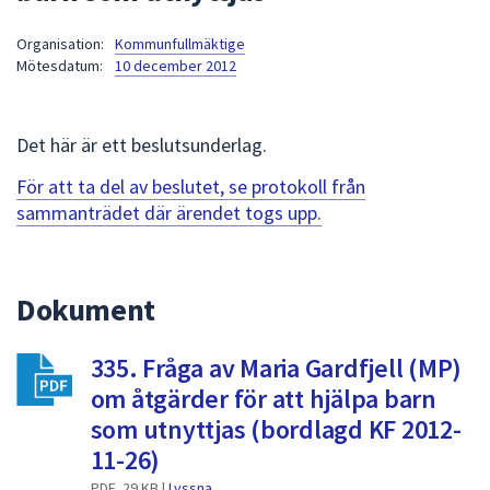
att
Organisation:
Kommunfullmäktige
presenteras
Mötesdatum:
10 december 2012
under
fältet.
Använd
Det här är ett beslutsunderlag.
piltangenterna
för
För att ta del av beslutet, se protokoll från
att
sammanträdet där ärendet togs upp.
navigera
mellan
sökförslagen
Dokument
och
enter
335. Fråga av Maria Gardfjell (MP)
för
att
om åtgärder för att hjälpa barn
välja
som utnyttjas (bordlagd KF 2012-
något
11-26)
av
PDF, 29 KB |
Lyssna