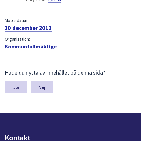
dem.
Mötesdatum:
10 december 2012
Organisation:
Kommunfullmäktige
L
Hade du nytta av innehållet på denna sida?
ä
m
n
Nej
a
s
y
n
p
u
n
Kontakt
k