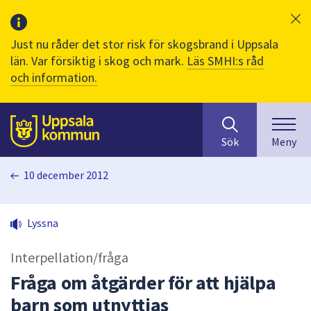
Just nu råder det stor risk för skogsbrand i Uppsala
län. Var försiktig i skog och mark.
Läs SMHI:s råd
och information.
Sök
huvudinnehåll
efter
Till sidans
Sök
Meny
innehåll
på
10 december 2012
webbplatsen.
När
du
Lyssna
börjar
skriva
Interpellation/fråga
i
sökfältet
Fråga om åtgärder för att hjälpa
kommer
barn som utnyttjas
sökförslag