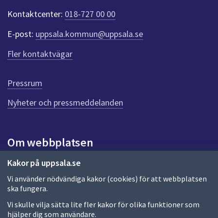
t
Kontaktcenter:
018-727 00 00
e
r
E-post:
uppsala.kommun@uppsala.se
f
ö
Fler kontaktvägar
r
d
e
Pressrum
n
n
Nyheter och pressmeddelanden
a
s
i
Om webbplatsen
d
a
Om webbplatsen
Kakor på uppsala.se
Vi använder nödvändiga kakor (cookies) för att webbplatsen
Allmänna handlingar och diarium
ska fungera.
Behandling av personuppgifter
Vi skulle vilja sätta lite fler kakor för olika funktioner som
hjälper dig som användare.