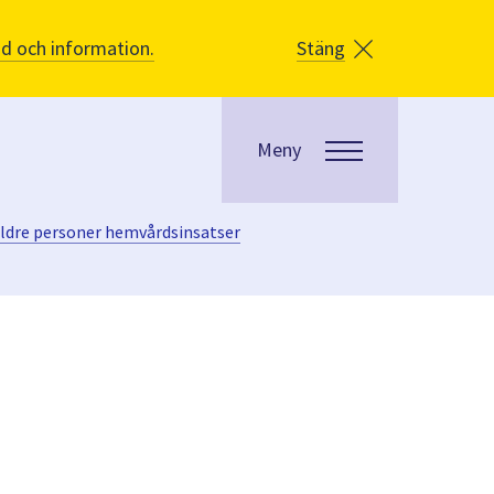
åd och information.
Stäng
Meny
ldre personer hemvårdsinsatser