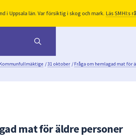
nd i Uppsala län. Var försiktig i skog och mark.
Läs SMHI:s r
Kommunfullmäktige
/
31 oktober
/
Fråga om hemlagad mat för ä
ad mat för äldre personer