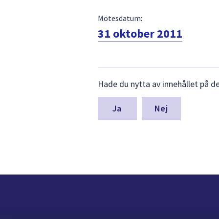
Mötesdatum:
31 oktober 2011
Lämna
Hade du nytta av innehållet på d
synpunkter
för
denna
Nej
sida