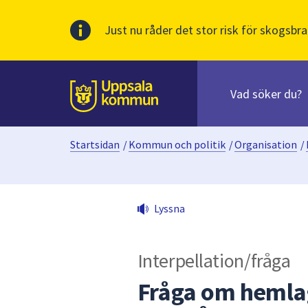
Just nu råder det stor risk för skogsbra
Sök
efter
huvudinnehåll
innehåll
Till sidans
på
webbplatsen.
Startsidan
/
Kommun och politik
/
Organisation
/
När
du
börjar
skriva
Lyssna
i
sökfältet
kommer
Interpellation/fråga
sökförslag
att
Fråga om hemlag
presenteras