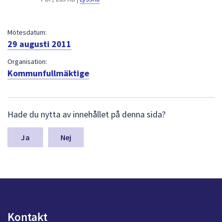
dem.
Mötesdatum:
29 augusti 2011
Organisation:
Kommunfullmäktige
L
Hade du nytta av innehållet på denna sida?
ä
m
n
Nej
a
s
y
n
p
u
n
Kontakt
k