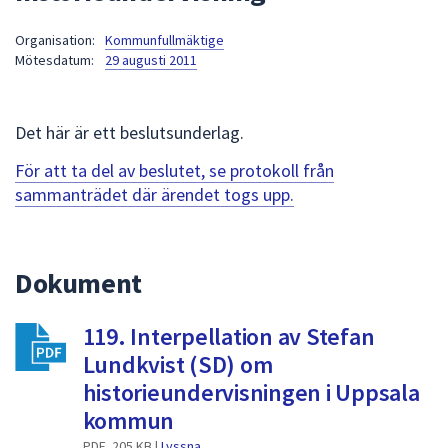
att
Organisation:
Kommunfullmäktige
presenteras
Mötesdatum:
29 augusti 2011
under
fältet.
Använd
Det här är ett beslutsunderlag.
piltangenterna
för
För att ta del av beslutet, se protokoll från
att
sammanträdet där ärendet togs upp.
navigera
mellan
sökförslagen
Dokument
och
enter
119. Interpellation av Stefan
för
att
Lundkvist (SD) om
välja
historieundervisningen i Uppsala
något
kommun
av
PDF, 205 KB |
Lyssna