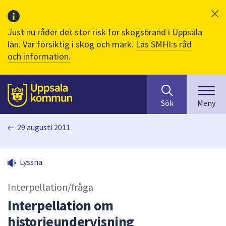
Just nu råder det stor risk för skogsbrand i Uppsala
län. Var försiktig i skog och mark.
Läs SMHI:s råd
och information.
Sök
huvudinnehåll
efter
Till sidans
Sök
Meny
innehåll
på
29 augusti 2011
webbplatsen.
När
du
Lyssna
börjar
skriva
Interpellation/fråga
i
sökfältet
Interpellation om
kommer
historieundervisning
sökförslag