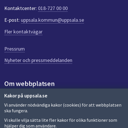
t
Kontaktcenter:
018-727 00 00
e
r
E-post:
uppsala.kommun@uppsala.se
f
ö
Fler kontaktvägar
r
d
e
Pressrum
n
n
Nyheter och pressmeddelanden
a
s
i
Om webbplatsen
d
a
Om webbplatsen
Kakor på uppsala.se
Vi använder nödvändiga kakor (cookies) för att webbplatsen
Allmänna handlingar och diarium
ska fungera.
Behandling av personuppgifter
Vi skulle vilja sätta lite fler kakor för olika funktioner som
hjälper dig som användare.