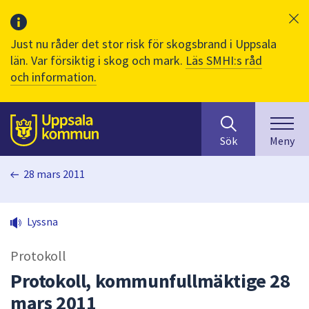
Just nu råder det stor risk för skogsbrand i Uppsala
län. Var försiktig i skog och mark.
Läs SMHI:s råd
och information.
Sök
huvudinnehåll
efter
Till sidans
Sök
Meny
innehåll
på
28 mars 2011
webbplatsen.
När
du
Lyssna
börjar
skriva
Protokoll
i
sökfältet
Protokoll, kommunfullmäktige 28
kommer
mars 2011
sökförslag