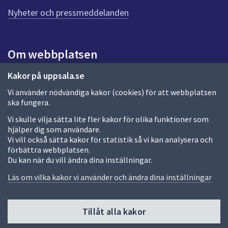
n
n
Nyheter och pressmeddelanden
a
s
i
Om webbplatsen
d
a
Om webbplatsen
Kakor på uppsala.se
Vi använder nödvändiga kakor (cookies) för att webbplatsen
Allmänna handlingar och diarium
ska fungera.
Behandling av personuppgifter
Vi skulle vilja sätta lite fler kakor för olika funktioner som
hjälper dig som användare.
Kakor
Vi vill också sätta kakor för statistik så vi kan analysera och
förbättra webbplatsen.
Språk (other languages)
Du kan när du vill ändra dina inställningar.
Tillgänglighetsredogörelse
Läs om vilka kakor vi använder och ändra dina inställningar
Tillåt alla kakor
Fler sätt att följa oss