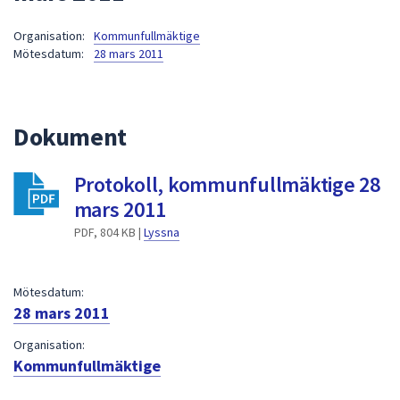
att
Organisation:
Kommunfullmäktige
presenteras
Mötesdatum:
28 mars 2011
under
fältet.
Använd
piltangenterna
Dokument
för
att
Protokoll, kommunfullmäktige 28
navigera
mars 2011
mellan
sökförslagen
PDF, 804 KB |
Lyssna
och
enter
Mötesdatum:
för
28 mars 2011
att
välja
Organisation:
något
Kommunfullmäktige
av