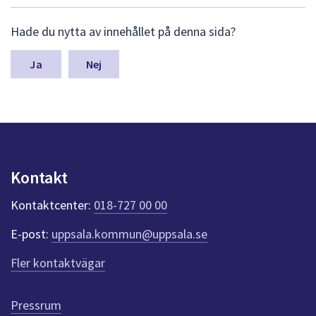
dem.
L
Hade du nytta av innehållet på denna sida?
ä
m
n
Nej
a
s
y
n
p
u
n
Kontakt
k
t
Kontaktcenter:
018-727 00 00
e
r
E-post:
uppsala.kommun@uppsala.se
f
ö
Fler kontaktvägar
r
d
e
Pressrum