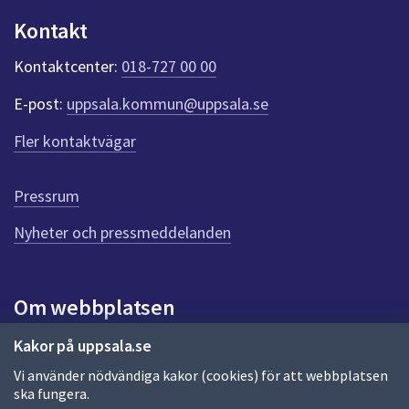
dem.
u
Kontakt
n
k
Kontaktcenter:
018-727 00 00
t
e
E-post:
uppsala.kommun@uppsala.se
r
f
Fler kontaktvägar
ö
r
d
Pressrum
e
n
Nyheter och pressmeddelanden
n
a
s
i
Om webbplatsen
d
a
Om webbplatsen
Kakor på uppsala.se
Vi använder nödvändiga kakor (cookies) för att webbplatsen
Allmänna handlingar och diarium
ska fungera.