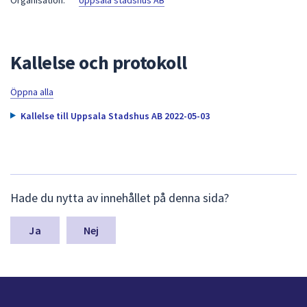
Organisation:
Uppsala stadshus AB
att
presenteras
under
Kallelse och protokoll
fältet.
Använd
Öppna alla
piltangenterna
för
Kallelse till Uppsala Stadshus AB 2022-05-03
att
navigera
mellan
sökförslagen
L
och
Hade du nytta av innehållet på denna sida?
ä
enter
m
för
n
Nej
a
att
s
välja
y
något
n
av
p