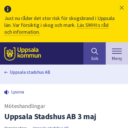
Just nu råder det stor risk för skogsbrand i Uppsala
län. Var försiktig i skog och mark.
Läs SMHI:s råd
och information.
Sök
huvudinnehåll
efter
Till sidans
Sök
Meny
innehåll
på
Uppsala stadshus AB
webbplatsen.
När
du
Lyssna
börjar
skriva
Möteshandlingar
i
sökfältet
Uppsala Stadshus AB 3 maj
kommer
sökförslag