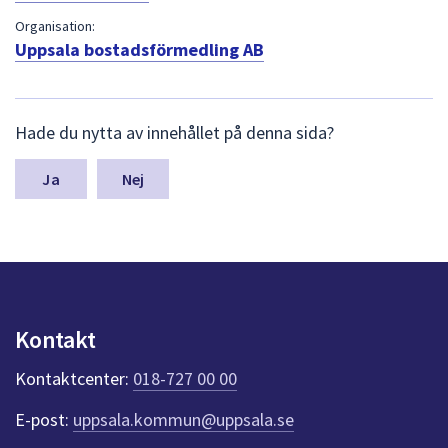
dem.
Organisation:
Uppsala bostadsförmedling AB
L
Hade du nytta av innehållet på denna sida?
ä
m
n
Nej
a
s
y
n
p
u
n
Kontakt
k
t
Kontaktcenter:
018-727 00 00
e
r
E-post:
uppsala.kommun@uppsala.se
f