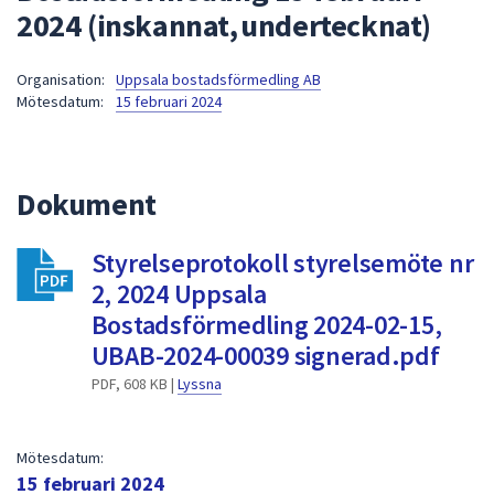
2024 (inskannat, undertecknat)
att
presenteras
under
Organisation:
Uppsala bostadsförmedling AB
Mötesdatum:
15 februari 2024
fältet.
Använd
piltangenterna
för
Dokument
att
navigera
Styrelseprotokoll styrelsemöte nr
mellan
2, 2024 Uppsala
sökförslagen
och
Bostadsförmedling 2024-02-15,
enter
UBAB-2024-00039 signerad.pdf
för
PDF, 608 KB |
Lyssna
att
välja
något
Mötesdatum:
av
15 februari 2024