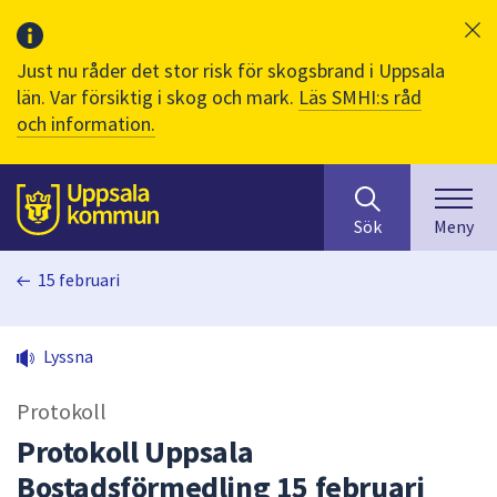
Just nu råder det stor risk för skogsbrand i Uppsala
län. Var försiktig i skog och mark.
Läs SMHI:s råd
och information.
Sök
huvudinnehåll
efter
Till sidans
Sök
Meny
innehåll
på
15 februari
webbplatsen.
När
du
Lyssna
börjar
skriva
Protokoll
i
sökfältet
Protokoll Uppsala
kommer
Bostadsförmedling 15 februari
sökförslag