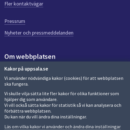
ö
Fler kontaktvägar
r
d
e
Pressrum
n
n
Nyheter och pressmeddelanden
a
s
i
Om webbplatsen
d
a
Om webbplatsen
Kakor på uppsala.se
Vi använder nödvändiga kakor (cookies) för att webbplatsen
Allmänna handlingar och diarium
ska fungera.
Behandling av personuppgifter
Vi skulle vilja sätta lite fler kakor för olika funktioner som
hjälper dig som användare.
Kakor
Vi vill också sätta kakor för statistik så vi kan analysera och
förbättra webbplatsen.
Språk (other languages)
Du kan när du vill ändra dina inställningar.
Tillgänglighetsredogörelse
Läs om vilka kakor vi använder och ändra dina inställningar