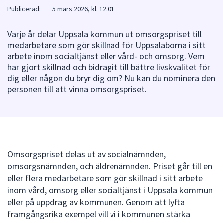
Publicerad:
5 mars 2026, kl. 12.01
att
presenteras
Varje år delar Uppsala kommun ut omsorgspriset till
under
medarbetare som gör skillnad för Uppsalaborna i sitt
fältet.
arbete inom socialtjänst eller vård- och omsorg. Vem
Använd
har gjort skillnad och bidragit till bättre livskvalitet för
piltangenterna
dig eller någon du bryr dig om? Nu kan du nominera den
för
personen till att vinna omsorgspriset.
att
navigera
mellan
sökförslagen
och
Omsorgspriset delas ut av socialnämnden,
enter
omsorgsnämnden, och äldrenämnden. Priset går till en
för
eller flera medarbetare som gör skillnad i sitt arbete
att
inom vård, omsorg eller socialtjänst i Uppsala kommun
välja
eller på uppdrag av kommunen. Genom att lyfta
något
framgångsrika exempel vill vi i kommunen stärka
av