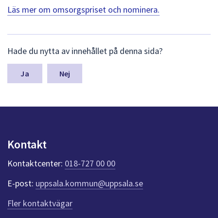
Läs mer om omsorgspriset och nominera.
L
Hade du nytta av innehållet på denna sida?
ä
m
n
Nej
a
s
y
n
p
u
Kontakt
n
k
Kontaktcenter:
018-727 00 00
t
e
E-post:
uppsala.kommun@uppsala.se
r
f
Fler kontaktvägar
ö
r