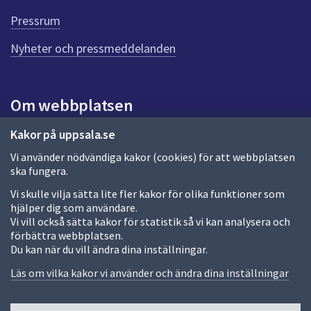
d
Pressrum
e
n
Nyheter och pressmeddelanden
n
a
s
i
Om webbplatsen
d
a
Om webbplatsen
Kakor på uppsala.se
Vi använder nödvändiga kakor (cookies) för att webbplatsen
Allmänna handlingar och diarium
ska fungera.
Behandling av personuppgifter
Vi skulle vilja sätta lite fler kakor för olika funktioner som
hjälper dig som användare.
Kakor
Vi vill också sätta kakor för statistik så vi kan analysera och
förbättra webbplatsen.
Språk (other languages)
Du kan när du vill ändra dina inställningar.
Tillgänglighetsredogörelse
Läs om vilka kakor vi använder och ändra dina inställningar