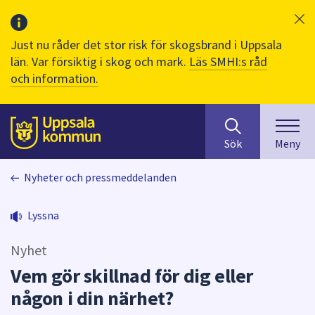
Just nu råder det stor risk för skogsbrand i Uppsala
län. Var försiktig i skog och mark.
Läs SMHI:s råd
och information.
Sök
huvudinnehåll
efter
Till sidans
Sök
Meny
innehåll
på
Nyheter och pressmeddelanden
webbplatsen.
När
du
Lyssna
börjar
skriva
Nyhet
i
Vem gör skillnad för dig eller
sökfältet
någon i din närhet?
kommer
sökförslag