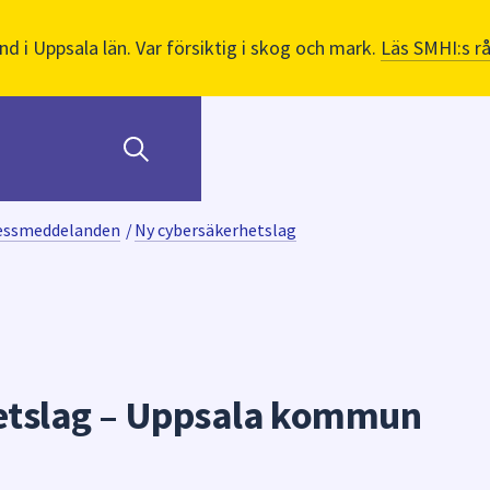
nd i Uppsala län. Var försiktig i skog och mark.
Läs SMHI:s r
ressmeddelanden
/
Ny cybersäkerhetslag
etslag – Uppsala kommun