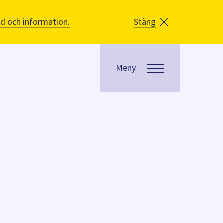
åd och information.
Stäng
Meny