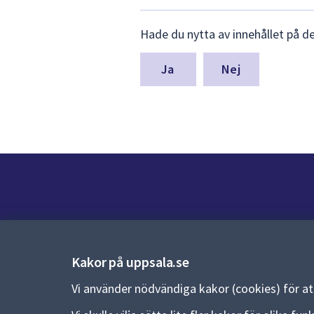
Lämna
Hade du nytta av innehållet på d
synpunkter
för
denna
Nej
sida
Kontakt
Kontaktcenter:
018-727 00 00
Kakor på uppsala.se
E-post:
uppsala.kommun@uppsala.se
Vi använder nödvändiga kakor (cookies) för a