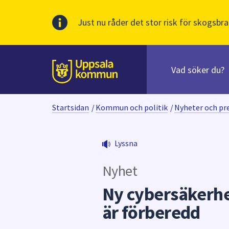
Just nu råder det stor risk för skogsbra
Sök
efter
huvudinnehåll
innehåll
Till sidans
på
webbplatsen.
Startsidan
/
Kommun och politik
/
Nyheter och p
När
du
börjar
Lyssna
skriva
i
Nyhet
sökfältet
kommer
Ny cybersäkerh
sökförslag
är förberedd
att
presenteras