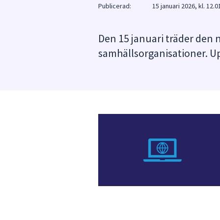
under
Publicerad:
15 januari 2026, kl. 12.0
fältet.
Använd
Den 15 januari träder den n
piltangenterna
samhällsorganisationer. U
för
att
navigera
mellan
sökförslagen
och
enter
för
att
välja
något
av
dem.