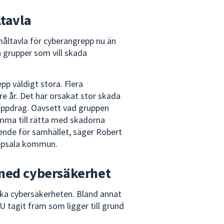
tavla
åltavla för cyberangrepp nu än
h grupper som vill skada
epp väldigt stora. Flera
e år. Det har orsakat stor skada
uppdrag. Oavsett vad gruppen
omma till rätta med skadorna
ende för samhället, säger Robert
Uppsala kommun.
med cybersäkerhet
ka cybersäkerheten. Bland annat
U tagit fram som ligger till grund