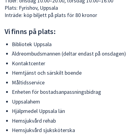
Tider: onsdag 10.00–20.00, torsdag 10.00–16.00
Plats: Fyrishov, Uppsala
Inträde: köp biljett på plats för 80 kronor
Vi finns på plats:
Bibliotek Uppsala
Äldreombudsmannen (deltar endast på onsdagen)
Kontaktcenter
Hemtjänst och särskilt boende
Måltidsservice
Enheten för bostadsanpassningsbidrag
Uppsalahem
Hjälpmedel Uppsala län
Hemsjukvård rehab
Hemsjukvård sjuksköterska