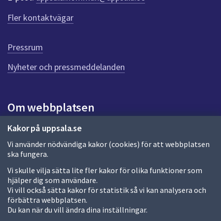
r
f
Fler kontaktvägar
ö
r
d
Pressrum
e
n
Nyheter och pressmeddelanden
n
a
s
i
Om webbplatsen
d
a
Om webbplatsen
Kakor på uppsala.se
Vi använder nödvändiga kakor (cookies) för att webbplatsen
Allmänna handlingar och diarium
ska fungera.
Behandling av personuppgifter
Vi skulle vilja sätta lite fler kakor för olika funktioner som
hjälper dig som användare.
Kakor
Vi vill också sätta kakor för statistik så vi kan analysera och
förbättra webbplatsen.
Språk (other languages)
Du kan när du vill ändra dina inställningar.