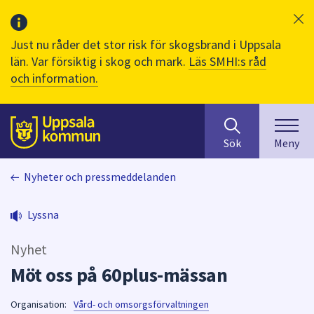
Just nu råder det stor risk för skogsbrand i Uppsala
län. Var försiktig i skog och mark.
Läs SMHI:s råd
och information.
Sök
huvudinnehåll
efter
Till sidans
Sök
Meny
innehåll
på
Nyheter och pressmeddelanden
webbplatsen.
När
du
Lyssna
börjar
skriva
Nyhet
i
Möt oss på 60plus-mässan
sökfältet
kommer
Organisation:
Vård- och omsorgsförvaltningen
sökförslag