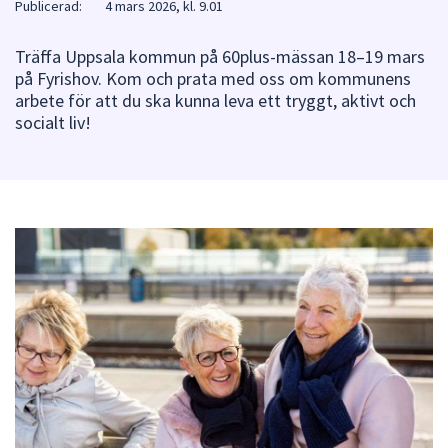
Publicerad:
4 mars 2026, kl. 9.01
att
presenteras
Träffa Uppsala kommun på 60plus-mässan 18–19 mars
under
på Fyrishov. Kom och prata med oss om kommunens
fältet.
arbete för att du ska kunna leva ett tryggt, aktivt och
Använd
socialt liv!
piltangenterna
för
att
navigera
mellan
sökförslagen
och
enter
för
att
välja
något
av