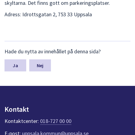
skyltarna. Det finns gott om parkeringsplatser.
Adress: Idrottsgatan 2, 753 33 Uppsala
L
Hade du nytta av innehållet på denna sida?
ä
m
n
Nej
a
s
y
n
p
u
Kontakt
n
k
Kontaktcenter:
018-727 00 00
t
e
E-post:
uppsala.kommun@uppsala.se