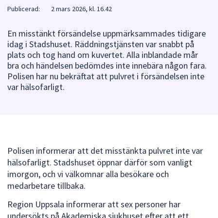
Publicerad:
2 mars 2026, kl. 16.42
att
presenteras
En misstänkt försändelse uppmärksammades tidigare
under
idag i Stadshuset. Räddningstjänsten var snabbt på
fältet.
plats och tog hand om kuvertet. Alla inblandade mår
Använd
bra och händelsen bedömdes inte innebära någon fara.
piltangenterna
Polisen har nu bekräftat att pulvret i försändelsen inte
för
var hälsofarligt.
att
navigera
mellan
sökförslagen
och
Polisen informerar att det misstänkta pulvret inte var
enter
hälsofarligt. Stadshuset öppnar därför som vanligt
för
imorgon, och vi välkomnar alla besökare och
att
medarbetare tillbaka.
välja
något
Region Uppsala informerar att sex personer har
av
undersökts på Akademiska sjukhuset efter att ett