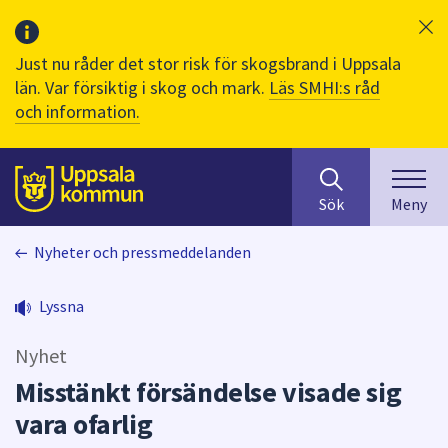
Just nu råder det stor risk för skogsbrand i Uppsala
län. Var försiktig i skog och mark.
Läs SMHI:s råd
och information.
Sök
huvudinnehåll
efter
Till sidans
Sök
Meny
innehåll
på
Nyheter och pressmeddelanden
webbplatsen.
När
du
Lyssna
börjar
skriva
Nyhet
i
Misstänkt försändelse visade sig
sökfältet
vara ofarlig
kommer
sökförslag