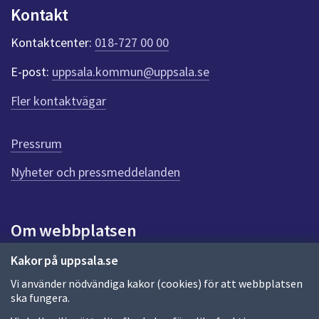
u
Kontakt
n
k
Kontaktcenter:
018-727 00 00
t
e
E-post:
uppsala.kommun@uppsala.se
r
f
Fler kontaktvägar
ö
r
d
Pressrum
e
n
Nyheter och pressmeddelanden
n
a
s
i
Om webbplatsen
d
a
Om webbplatsen
Kakor på uppsala.se
Vi använder nödvändiga kakor (cookies) för att webbplatsen
Allmänna handlingar och diarium
ska fungera.
Behandling av personuppgifter