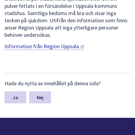
dem.
pulver hittats i en försändelse i Uppsala kommuns
stadshus. Samtliga bedöms må bra och visar inga
tecken på sjukdom. Utifrån den information som finns
anser Region Uppsala att inga ytterligare personer
behöver undersökas.
Information från Region
Uppsala
L
Hade du nytta av innehållet på denna sida?
ä
m
n
Nej
a
s
y
n
p