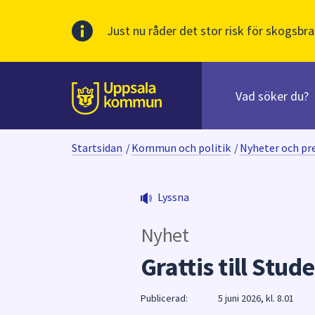
Just nu råder det stor risk för skogsbra
Sök
efter
huvudinnehåll
innehåll
Till sidans
på
webbplatsen.
Startsidan
/
Kommun och politik
/
Nyheter och p
När
du
börjar
Lyssna
skriva
i
Nyhet
sökfältet
kommer
Grattis till Stud
sökförslag
att
Publicerad:
5 juni 2026, kl. 8.01
presenteras