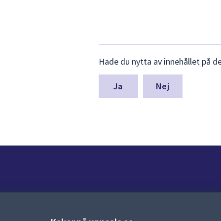
Lämna
Hade du nytta av innehållet på d
synpunkter
för
denna
Nej
sida
Kontakt
Kontaktcenter:
018-727 00 00