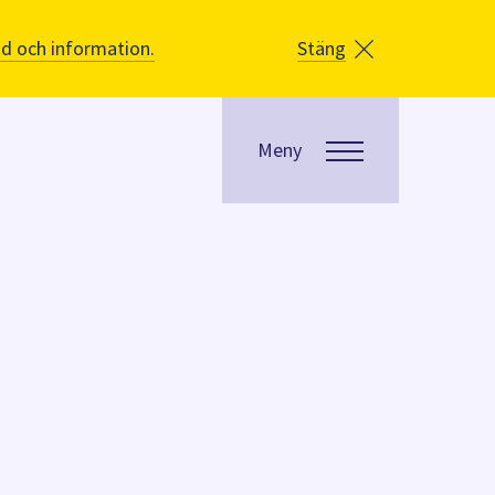
åd och information.
Stäng
Meny