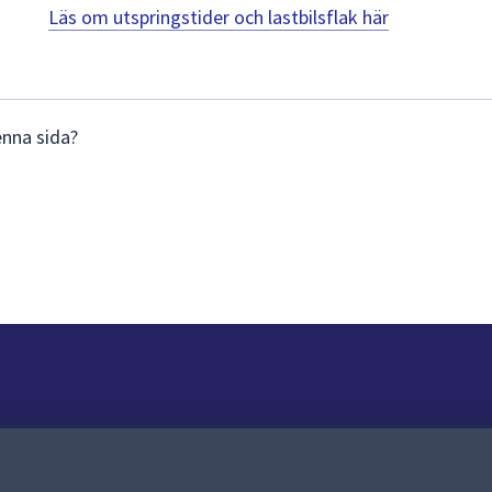
Läs om utspringstider och lastbilsflak här
enna sida?
Om webbplatsen
Om webbplatsen