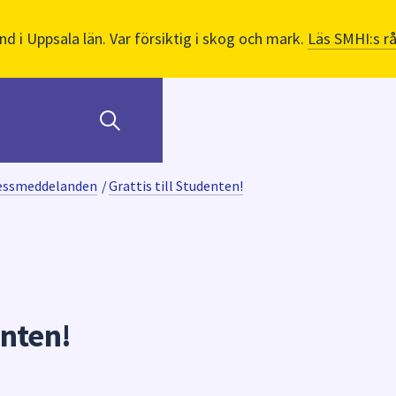
nd i Uppsala län. Var försiktig i skog och mark.
Läs SMHI:s r
ressmeddelanden
/
Grattis till Studenten!
enten!