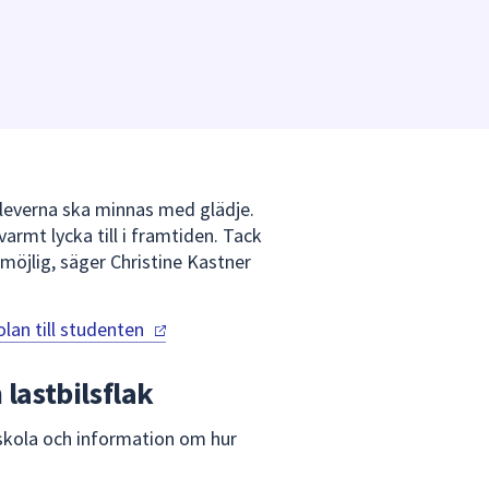
eleverna ska minnas med glädje.
rmt lycka till i framtiden. Tack
möjlig, säger Christine Kastner
olan
till studenten
lastbilsflak
e skola och information om hur