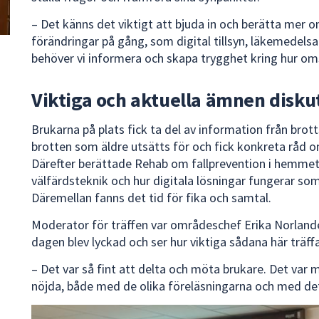
– Det känns det viktigt att bjuda in och berätta mer
förändringar på gång, som digital tillsyn, läkemedels
behöver vi informera och skapa trygghet kring hur om
Viktiga och aktuella ämnen disku
Brukarna på plats fick ta del av information från brot
brotten som äldre utsätts för och fick konkreta råd 
Därefter berättade Rehab om fallprevention i hemmet
välfärdsteknik och hur digitala lösningar fungerar so
Däremellan fanns det tid för fika och samtal.
Moderator för träffen var områdeschef Erika Norlande
dagen blev lyckad och ser hur viktiga sådana här träffa
– Det var så fint att delta och möta brukare. Det var
nöjda, både med de olika föreläsningarna och med det