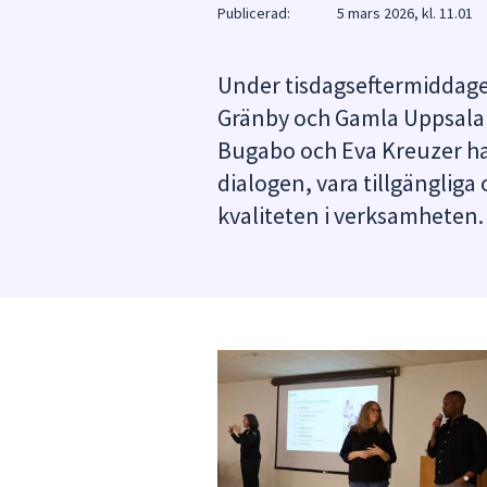
under
Publicerad:
5 mars 2026, kl. 11.01
fältet.
Använd
Under tisdagseftermiddage
piltangenterna
Gränby och Gamla Uppsala
för
att
Bugabo och Eva Kreuzer hade
navigera
dialogen, vara tillgängliga 
mellan
kvaliteten i verksamheten.
sökförslagen
och
enter
för
att
välja
något
av
dem.