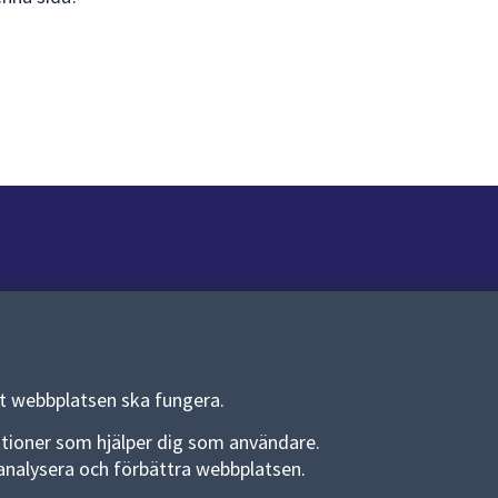
Om webbplatsen
Om webbplatsen
Allmänna handlingar och diarium
tt webbplatsen ska fungera.
Behandling av personuppgifter
funktioner som hjälper dig som användare.
an analysera och förbättra webbplatsen.
Kakor