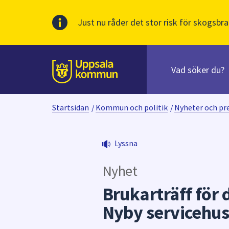
Just nu råder det stor risk för skogsbra
Sök
efter
huvudinnehåll
innehåll
Till sidans
på
webbplatsen.
Startsidan
/
Kommun och politik
/
Nyheter och p
När
du
börjar
Lyssna
skriva
i
Nyhet
sökfältet
kommer
Brukarträff för d
sökförslag
Nyby servicehu
att
presenteras