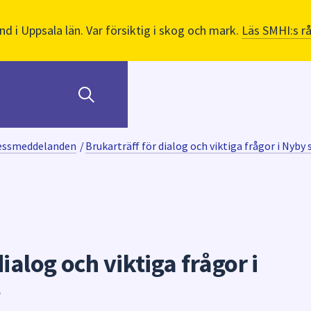
nd i Uppsala län. Var försiktig i skog och mark.
Läs SMHI:s r
ressmeddelanden
/
Brukarträff för dialog och viktiga frågor i Nyby 
ialog och viktiga frågor i
s