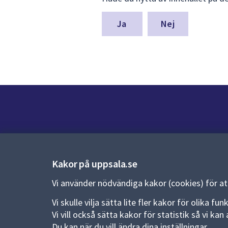
synpunkter
för
denna
Nej
sida
Kontakt
Kontaktcenter:
018-727 00 00
Kakor på uppsala.se
E-post:
uppsala.kommun@uppsala.se
Vi använder nödvändiga kakor (cookies) för a
Fler kontaktvägar
Vi skulle vilja sätta lite fler kakor för olika 
Vi vill också sätta kakor för statistik så vi k
Du kan när du vill ändra dina inställningar.