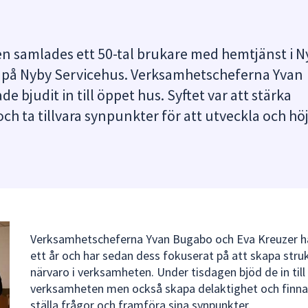
n samlades ett 50-tal brukare med hemtjänst i N
 på Nyby Servicehus. Verksamhetscheferna Yvan
 bjudit in till öppet hus. Syftet var att stärka
och ta tillvara synpunkter för att utveckla och hö
Verksamhetscheferna Yvan Bugabo och Eva Kreuzer har
ett år och har sedan dess fokuserat på att skapa struk
närvaro i verksamheten. Under tisdagen bjöd de in til
verksamheten men också skapa delaktighet och finnas 
ställa frågor och framföra sina synpunkter.