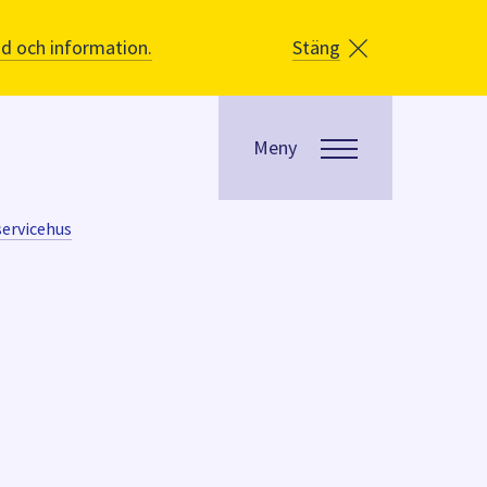
åd och information.
Stäng
Meny
servicehus