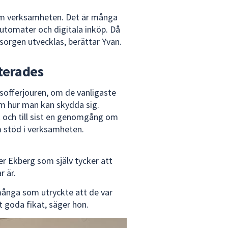
 om verksamheten. Det är många
automater och digitala inköp. Då
sorgen utvecklas, berättar Yvan.
terades
tsofferjouren, om de vanligaste
om hur man kan skydda sig.
 och till sist en genomgång om
m stöd i verksamheten.
r Ekberg som själv tycker att
r är.
 många som utryckte att de var
 goda fikat, säger hon.