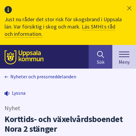
Just nu råder det stor risk för skogsbrand i Uppsala
län. Var försiktig i skog och mark.
Läs SMHI:s råd
och information.
Sök
huvudinnehåll
efter
Till sidans
Sök
Meny
innehåll
på
Nyheter och pressmeddelanden
webbplatsen.
När
du
Lyssna
börjar
skriva
Nyhet
i
Korttids- och växelvårdsboendet
sökfältet
Nora 2 stänger
kommer
sökförslag