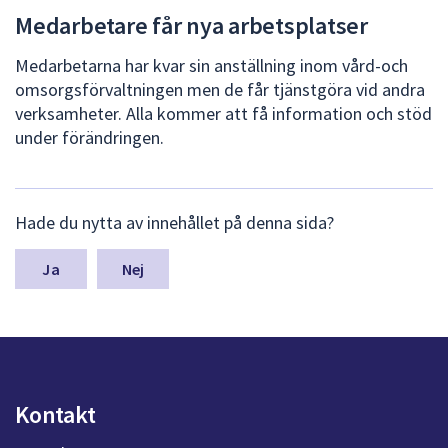
Medarbetare får nya arbetsplatser
Medarbetarna har kvar sin anställning inom vård-och
omsorgsförvaltningen men de får tjänstgöra vid andra
verksamheter. Alla kommer att få information och stöd
under förändringen.
L
Hade du nytta av innehållet på denna sida?
ä
m
n
Nej
a
s
y
n
p
u
Kontakt
n
k