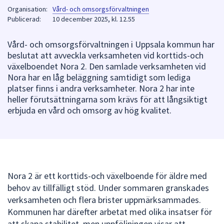
Organisation:
Vård- och omsorgsförvaltningen
att
Publicerad:
10 december 2025, kl. 12.55
presenteras
under
Vård- och omsorgsförvaltningen i Uppsala kommun har
fältet.
beslutat att avveckla verksamheten vid korttids-och
Använd
växelboendet Nora 2. Den samlade verksamheten vid
piltangenterna
Nora har en låg beläggning samtidigt som lediga
för
platser finns i andra verksamheter. Nora 2 har inte
att
heller förutsättningarna som krävs för att långsiktigt
navigera
erbjuda en vård och omsorg av hög kvalitet.
mellan
sökförslagen
och
enter
för
Nora 2 är ett korttids-och växelboende för äldre med
att
behov av tillfälligt stöd. Under sommaren granskades
välja
verksamheten och flera brister uppmärksammades.
något
Kommunen har därefter arbetat med olika insatser för
av
att skapa stabilitet, men uppföljningen visar att