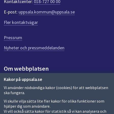
Kontaktcenter:
018-727 00 00
t
e
E-post:
uppsala.kommun@uppsala.se
r
f
Fler kontaktvägar
ö
r
d
Pressrum
e
n
Nyheter och pressmeddelanden
n
a
s
i
Om webbplatsen
d
a
Om webbplatsen
Kakor på uppsala.se
Vi använder nödvändiga kakor (cookies) för att webbplatsen
Allmänna handlingar och diarium
ska fungera.
Behandling av personuppgifter
Vi skulle vilja sätta lite fler kakor för olika funktioner som
hjälper dig som användare.
Kakor
Vi vill också sätta kakor för statistik så vi kan analysera och