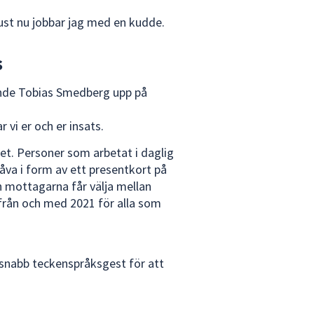
Just nu jobbar jag med en kudde.
s
nde Tobias Smedberg upp på
r vi er och er insats.
t. Personer som arbetat i daglig
åva i form av ett presentkort på
h mottagarna får välja mellan
 från och med 2021 för alla som
 snabb teckenspråksgest för att