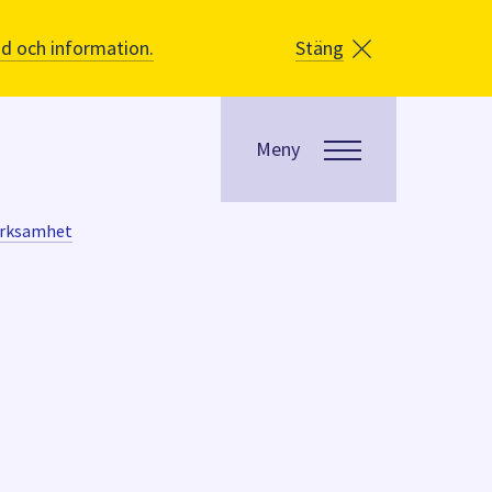
åd och information.
Stäng
Meny
verksamhet