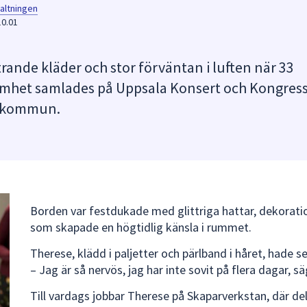
altningen
10.01
trande kläder och stor förväntan i luften när 33
samhet samlades på Uppsala Konsert och Kongress
la kommun.
Borden var festdukade med glittriga hattar, dekorat
som skapade en högtidlig känsla i rummet.
Therese, klädd i paljetter och pärlband i håret, hade 
– Jag är så nervös, jag har inte sovit på flera dagar, s
Till vardags jobbar Therese på Skaparverkstan, där de