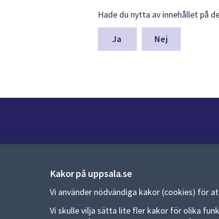
Lämna
Hade du nytta av innehållet på d
synpunkter
för
denna
Nej
sida
Kontakt
Kontaktcenter:
018-727 00 00
Kakor på uppsala.se
E-post:
uppsala.kommun@uppsala.se
Vi använder nödvändiga kakor (cookies) för a
Fler kontaktvägar
Vi skulle vilja sätta lite fler kakor för olika 