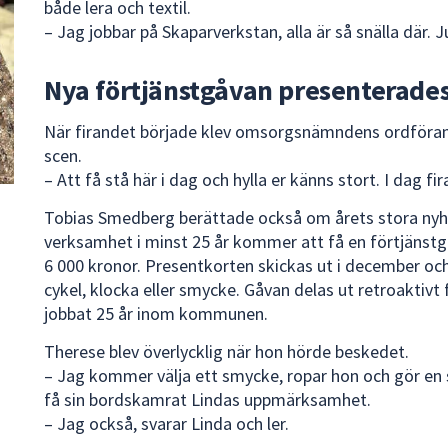
både lera och textil.
– Jag jobbar på Skaparverkstan, alla är så snälla där. 
Nya förtjänstgåvan presenterade
När firandet började klev omsorgsnämndens ordföra
scen.
– Att få stå här i dag och hylla er känns stort. I dag fira
Tobias Smedberg berättade också om årets stora nyhe
verksamhet i minst 25 år kommer att få en förtjänstg
6 000 kronor. Presentkorten skickas ut i december oc
cykel, klocka eller smycke. Gåvan delas ut retroaktivt
jobbat 25 år inom kommunen.
Therese blev överlycklig när hon hörde beskedet.
– Jag kommer välja ett smycke, ropar hon och gör en
få sin bordskamrat Lindas uppmärksamhet.
– Jag också, svarar Linda och ler.