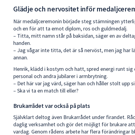
Glädje och nervositet inför medaljcere
När medaljceremonin började steg stämningen ytterli
och en för att ta emot diplom, ros och guldmedalj.
– Titta, mitt namn står på baksidan, säger en av delta
handen.
– Jag vågar inte titta, det är så nervöst, men jag har 
annan.
Henrik, klädd i kostym och hatt, spred energi runt si
personal och andra jubilarer i armbrytning.
– Det här var jag värd, säger han och håller stolt upp 
– Ska vi ta en match till eller?
Brukarrådet var också på plats
Självklart deltog även Brukarrådet under firandet. Rå
daglig verksamhet och gör det möjligt för brukare att
vardag. Genom rådens arbete har flera förändringar bli