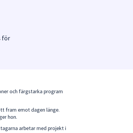
 för
ioner och färgstarka program
sett fram emot dagen länge.
äger hon.
ltagarna arbetar med projekt i