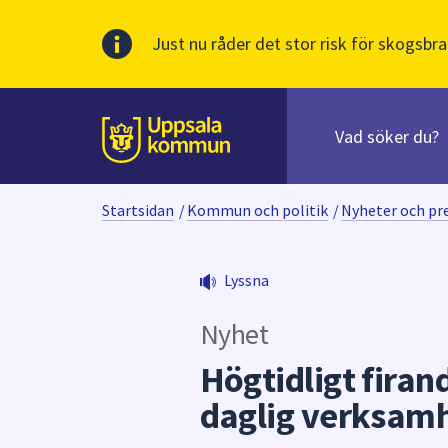
Just nu råder det stor risk för skogsbra
Sök
efter
huvudinnehåll
innehåll
Till sidans
på
webbplatsen.
Startsidan
/
Kommun och politik
/
Nyheter och p
När
du
börjar
Lyssna
skriva
i
Nyhet
sökfältet
kommer
Högtidligt firand
sökförslag
daglig verksam
att
presenteras