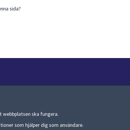
enna sida?
Om webbplatsen
Om webbplatsen
Allmänna handlingar och diarium
tt webbplatsen ska fungera.
Behandling av personuppgifter
funktioner som hjälper dig som användare.