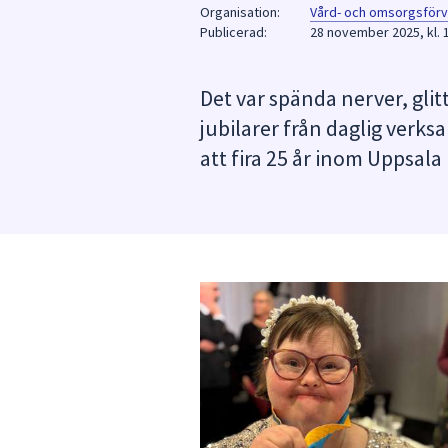
under
Organisation:
Vård- och omsorgsförv
Publicerad:
fältet.
28 november 2025, kl. 
Använd
piltangenterna
Det var spända nerver, glit
för
jubilarer från daglig verk
att
navigera
att fira 25 år inom Uppsa
mellan
sökförslagen
och
enter
för
att
välja
något
av
dem.