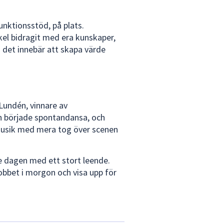
unktionsstöd, på plats.
sekel bidragit med era kunskaper,
d det innebär att skapa värde
Lundén, vinnare av
och började spontandansa, och
Musik med mera tog över scenen
 dagen med ett stort leende.
jobbet i morgon och visa upp för