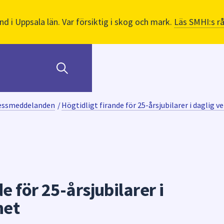
nd i Uppsala län. Var försiktig i skog och mark.
Läs SMHI:s r
ressmeddelanden
/
Högtidligt firande för 25-årsjubilarer i daglig 
e för 25-årsjubilarer i
het