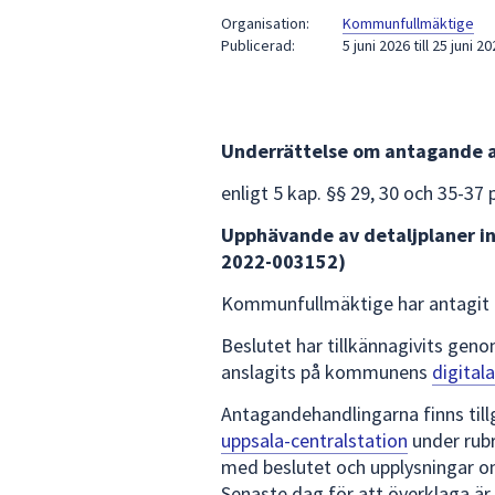
under
Organisation:
Kommunfullmäktige
fältet.
Publicerad:
5 juni 2026
till
25 juni 20
Använd
piltangenterna
för
att
Underrättelse om antagande a
navigera
enligt 5 kap. §§ 29, 30 och 35-37
mellan
sökförslagen
Upphävande av detaljplaner 
och
2022-003152)
enter
för
Kommunfullmäktige har antagit d
att
Beslutet har tillkännagivits gen
välja
anslagits på kommunens
digital
något
av
Antagandehandlingarna finns til
dem.
uppsala-centralstation
under rubr
med beslutet och upplysningar om
Senaste dag för att överklaga är 