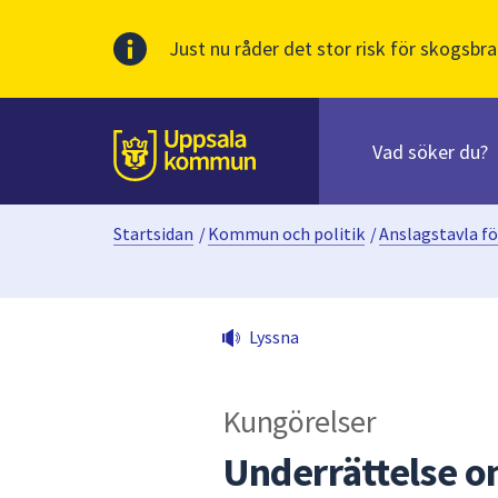
Just nu råder det stor risk för skogsbra
Sök
efter
huvudinnehåll
innehåll
Till sidans
på
webbplatsen.
Startsidan
/
Kommun och politik
/
Anslagstavla fö
När
du
börjar
skriva
Lyssna
i
sökfältet
kommer
Kungörelser
sökförslag
att
Underrättelse o
presenteras