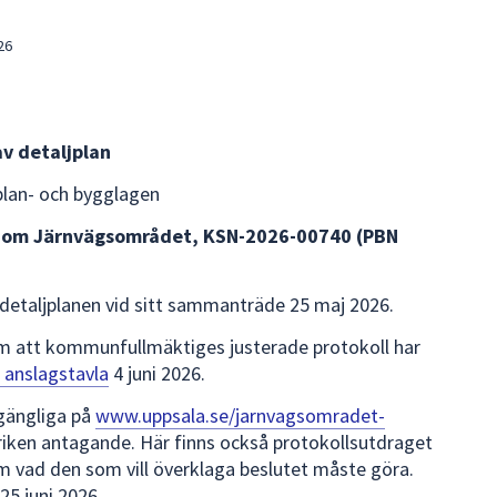
26
v detaljplan
 plan- och bygglagen
inom Järnvägsområdet, KSN-2026-00740 (PBN
etaljplanen vid sitt sammanträde 25 maj 2026.
om att kommunfullmäktiges justerade protokoll har
a anslagstavla
4 juni 2026.
lgängliga på
www.uppsala.se/jarnvagsomradet-
iken antagande. Här finns också protokollsutdraget
 vad den som vill överklaga beslutet måste göra.
25 juni 2026.