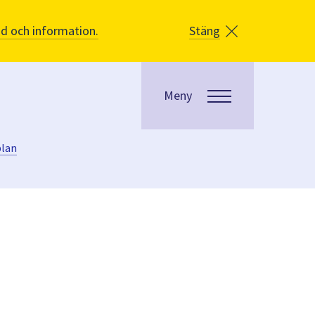
åd och information.
Stäng
Meny
plan