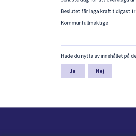
Beslutet får laga kraft tidigast tr
Kommunfullmäktige
Lämna
Hade du nytta av innehållet på d
synpunkter
för
denna
Nej
sida