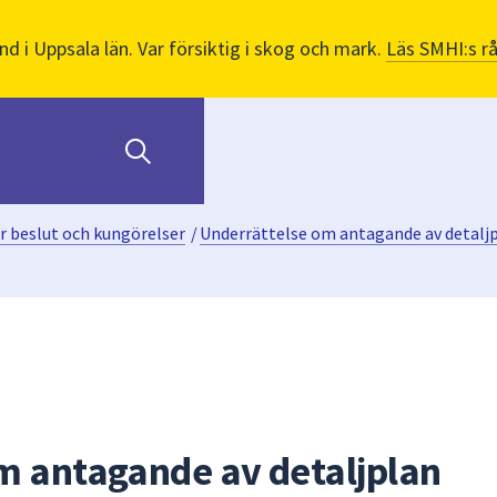
nd i Uppsala län. Var försiktig i skog och mark.
Läs SMHI:s r
r beslut och kungörelser
/
Underrättelse om antagande av detalj
m antagande av detaljplan