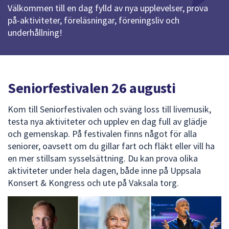
Välkommen till en dag fylld av nya upplevelser, prova
att
på-aktiviteter, föreläsningar, föreningsliv och
presenteras
underhållning!
under
fältet.
Använd
piltangenterna
Seniorfestivalen 26 augusti
för
att
Kom till Seniorfestivalen och sväng loss till livemusik,
navigera
testa nya aktiviteter och upplev en dag full av glädje
mellan
och gemenskap. På festivalen finns något för alla
sökförslagen
seniorer, oavsett om du gillar fart och fläkt eller vill ha
och
en mer stillsam sysselsättning. Du kan prova olika
enter
aktiviteter under hela dagen, både inne på Uppsala
för
Konsert & Kongress och ute på Vaksala torg.
att
välja
något
av