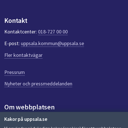
n
p
u
Kontakt
n
k
Kontaktcenter:
018-727 00 00
t
e
E-post:
uppsala.kommun@uppsala.se
r
f
Fler kontaktvägar
ö
r
d
Pressrum
e
n
Nyheter och pressmeddelanden
n
a
s
i
Om webbplatsen
d
a
Om webbplatsen
Kakor på uppsala.se