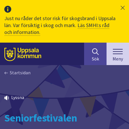
Just nu råder det stor risk för skogsbrand i Uppsala
län. Var försiktig i skog och mark.
Läs SMHI:s råd
och information.
Sök
huvudinnehåll
efter
Till sidans
Sök
Meny
innehåll
på
Startsidan
webbplatsen.
När
du
börjar
Lyssna
skriva
i
sökfältet
Seniorfestivalen
kommer
sökförslag