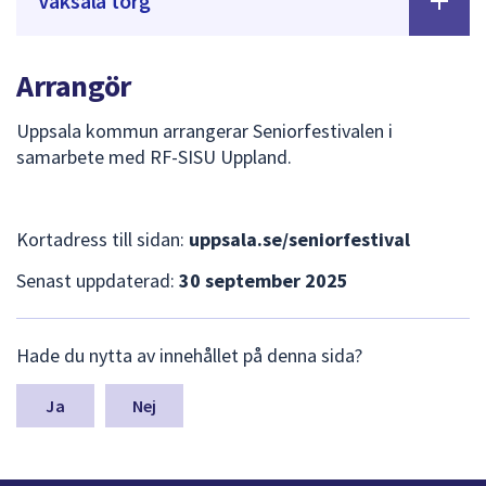
Vaksala torg
Arrangör
Uppsala kommun arrangerar Seniorfestivalen i
samarbete med RF-SISU Uppland.
Kortadress till sidan:
uppsala.se/seniorfestival
Senast uppdaterad:
30 september 2025
L
Hade du nytta av innehållet på denna sida?
ä
m
n
Nej
a
s
y