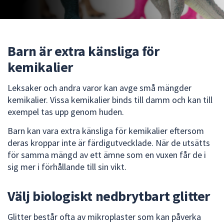
att
presenteras
under
fältet.
Barn är extra känsliga för
Använd
kemikalier
piltangenterna
för
Leksaker och andra varor kan avge små mängder
att
kemikalier. Vissa kemikalier binds till damm och kan till
navigera
exempel tas upp genom huden.
mellan
Barn kan vara extra känsliga för kemikalier eftersom
sökförslagen
deras kroppar inte är färdigutvecklade. När de utsätts
och
för samma mängd av ett ämne som en vuxen får de i
enter
sig mer i förhållande till sin vikt.
för
att
välja
Välj biologiskt nedbrytbart glitter
något
av
Glitter består ofta av mikroplaster som kan påverka