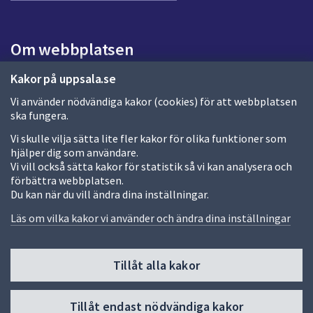
n
a
s
i
Om webbplatsen
d
a
Om webbplatsen
Kakor på uppsala.se
Vi använder nödvändiga kakor (cookies) för att webbplatsen
Allmänna handlingar och diarium
ska fungera.
Behandling av personuppgifter
Vi skulle vilja sätta lite fler kakor för olika funktioner som
hjälper dig som användare.
Kakor
Vi vill också sätta kakor för statistik så vi kan analysera och
förbättra webbplatsen.
Språk (other languages)
Du kan när du vill ändra dina inställningar.
Tillgänglighetsredogörelse
Läs om vilka kakor vi använder och ändra dina inställningar
Tillåt alla kakor
Fler sätt att följa oss
Till
Tillåt endast nödvändiga kakor
toppen