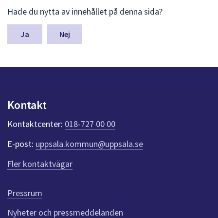
L
Hade du nytta av innehållet på denna sida?
ä
m
n
Nej
a
s
y
n
p
u
Kontakt
n
k
Kontaktcenter:
018-727 00 00
t
e
E-post:
uppsala.kommun@uppsala.se
r
f
Fler kontaktvägar
ö
r
d
Pressrum
e
n
Nyheter och pressmeddelanden