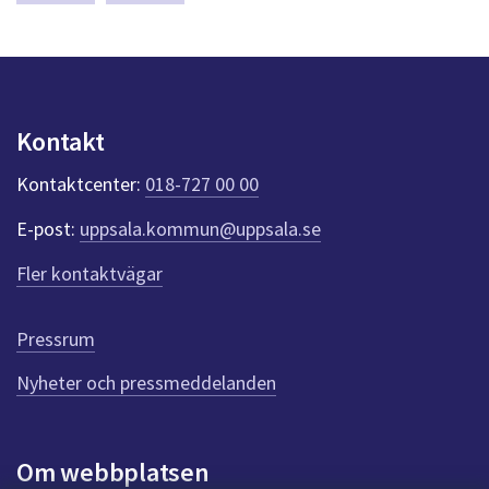
a
s
y
n
p
u
Kontakt
n
k
Kontaktcenter:
018-727 00 00
t
e
E-post:
uppsala.kommun@uppsala.se
r
f
Fler kontaktvägar
ö
r
d
Pressrum
e
n
Nyheter och pressmeddelanden
n
a
s
i
Om webbplatsen
d