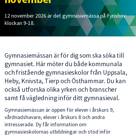
att
presenteras
12 november 2026 är det gymnasiemässa på Fyrishov
under
klockan 9-18.
fältet.
Använd
piltangenterna
för
Gymnasiemässan är för dig som ska söka till
att
gymnasiet. Här möter du både kommunala
navigera
och fristående gymnasieskolor från Uppsala,
mellan
sökförslagen
Heby, Knivsta, Tierp och Östhammar. Du kan
och
också utforska olika yrken och branscher
enter
samt få vägledning inför ditt gymnasieval.
för
att
Gymnasiemässan är öppen för elever i årskurs 9,
välja
vårdnadshavare, elever i årskurs 8 och andra
något
intresserade. Dy får information om
av
gymnasieskolornas utbildningar och stöd inför