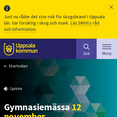
Just nu råder det stor risk för skogsbrand i Uppsala
län. Var försiktig i skog och mark.
Läs SMHI:s råd
och information.
Sök
huvudinnehåll
efter
Till sidans
Sök
Meny
innehåll
på
Startsidan
webbplatsen.
När
du
börjar
Lyssna
skriva
i
sökfältet
Gymnasiemässa
12
kommer
november
sökförslag