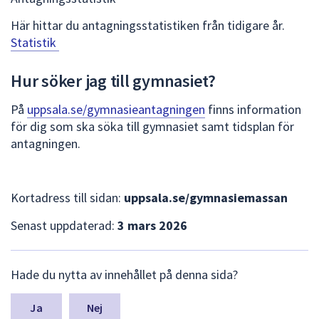
Här hittar du antagningsstatistiken från tidigare år.
Statistik
Hur söker jag till gymnasiet?
På
uppsala.se/gymnasieantagningen
finns information
för dig som ska söka till gymnasiet samt tidsplan för
antagningen.
Kortadress till sidan:
uppsala.se/gymnasiemassan
Senast uppdaterad:
3 mars 2026
L
Hade du nytta av innehållet på denna sida?
ä
m
n
Nej