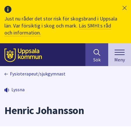
Just nu råder det stor risk för skogsbrand i Uppsala
län. Var försiktig i skog och mark.
Läs SMHI:s råd
och information.
Sök
huvudinnehåll
efter
Till sidans
Sök
Meny
innehåll
på
Fysioterapeut/sjukgymnast
webbplatsen.
När
du
Lyssna
börjar
skriva
Henric Johansson
i
sökfältet
kommer
sökförslag