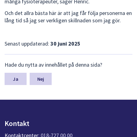
många fysioterapeuter, säger Henric.
Och det allra bästa här är att jag får följa personerna en
lång tid så jag ser verkligen skillnaden som jag gör.
Senast uppdaterad:
30 juni 2025
L
Hade du nytta av innehållet på denna sida?
ä
m
n
Nej
a
s
y
n
p
u
Kontakt
n
k
Kontaktcenter:
018-727 00 00
t