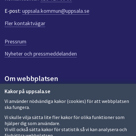
e
E-post:
uppsala.kommun@uppsala.se
r
f
Fler kontaktvägar
ö
r
d
Pressrum
e
n
Nyheter och pressmeddelanden
n
a
s
i
Om webbplatsen
d
a
Om webbplatsen
Kakor på uppsala.se
Vi använder nödvändiga kakor (cookies) för att webbplatsen
Allmänna handlingar och diarium
ska fungera.
Behandling av personuppgifter
Vi skulle vilja sätta lite fler kakor för olika funktioner som
hjälper dig som användare.
Kakor
Vi vill också sätta kakor för statistik så vi kan analysera och
förbättra webbplatsen.