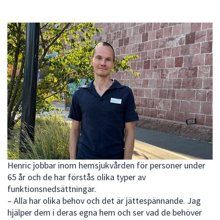
att
presenteras
under
fältet.
Använd
piltangenterna
för
att
navigera
mellan
sökförslagen
och
enter
för
Henric jobbar inom hemsjukvården för personer under
att
65 år och de har förstås olika typer av
välja
funktionsnedsättningar.
något
– Alla har olika behov och det är jättespännande. Jag
av
hjälper dem i deras egna hem och ser vad de behöver