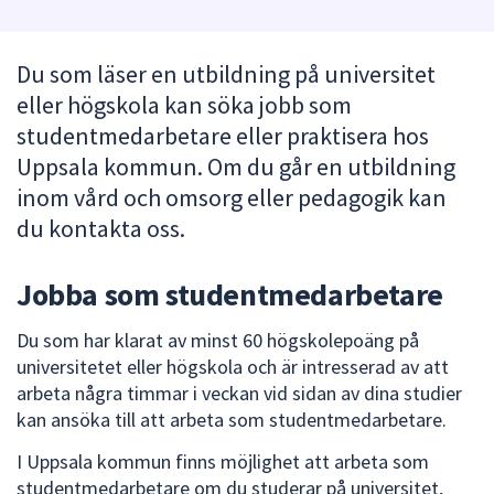
att
presenteras
Du som läser en utbildning på universitet
under
eller högskola kan söka jobb som
fältet.
Använd
studentmedarbetare eller praktisera hos
piltangenterna
Uppsala kommun. Om du går en utbildning
för
inom vård och omsorg eller pedagogik kan
att
du kontakta oss.
navigera
mellan
Jobba som studentmedarbetare
sökförslagen
och
Du som har klarat av minst 60 högskolepoäng på
enter
universitetet eller högskola och är intresserad av att
för
arbeta några timmar i veckan vid sidan av dina studier
att
kan ansöka till att arbeta som studentmedarbetare.
välja
något
I Uppsala kommun finns möjlighet att arbeta som
av
studentmedarbetare om du studerar på universitet,