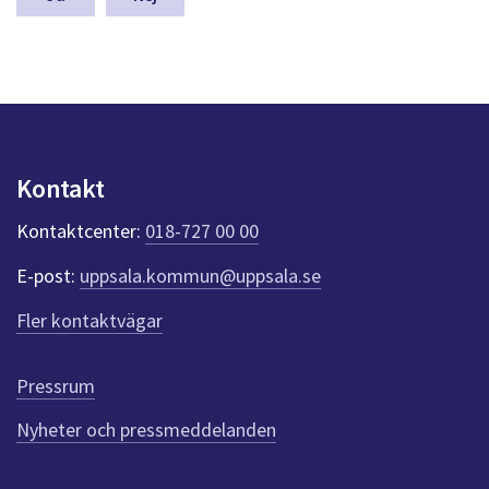
a
s
y
n
p
u
n
k
Kontakt
t
e
Kontaktcenter:
018-727 00 00
r
f
E-post:
uppsala.kommun@uppsala.se
ö
r
Fler kontaktvägar
d
e
n
Pressrum
n
Nyheter och pressmeddelanden
a
s
i