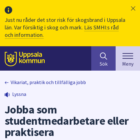
Just nu råder det stor risk för skogsbrand i Uppsala
län. Var försiktig i skog och mark.
Läs SMHI:s råd
och information.
Sök
huvudinnehåll
efter
Till sidans
Sök
Meny
innehåll
på
webbplatsen.
Vikariat, praktik och tillfälliga jobb
När
Lyssna
du
börjar
Jobba som
skriva
i
studentmedarbetare eller
sökfältet
praktisera
kommer
sökförslag