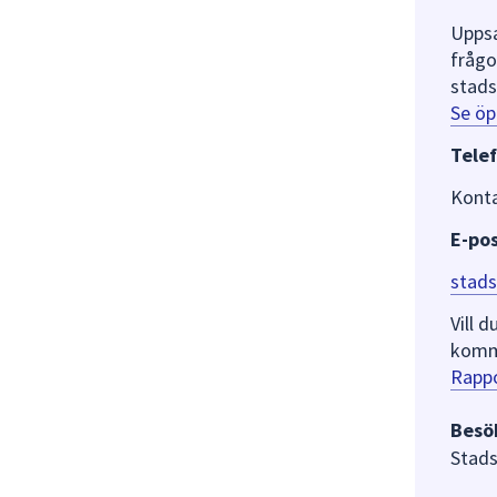
Uppsa
frågo
stads
Se öp
Telef
Konta
E-pos
stads
Vill 
komm
Rappo
Besö
Stads