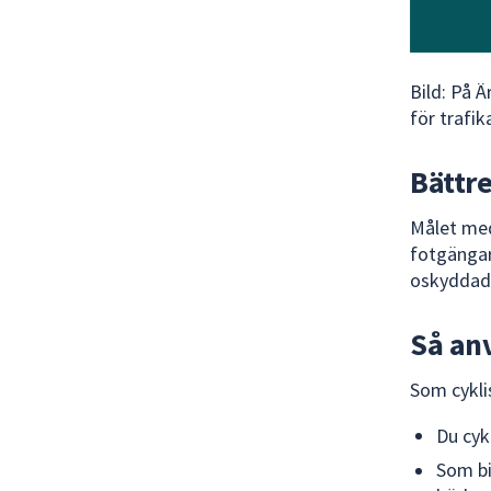
Bild: På 
för trafi
Bättre
Målet med
fotgängar
oskyddade 
Så an
Som cykli
Du cyk
Som bi