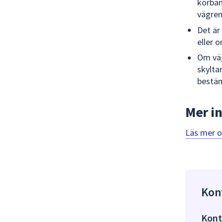
körban
vägren
Det är
eller 
Om väg
skylta
bestäm
Mer i
Läs mer 
Kon
Kont