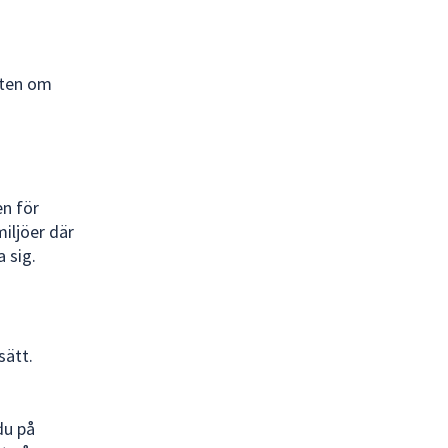
lten om
en för
iljöer där
a sig.
sätt.
du på