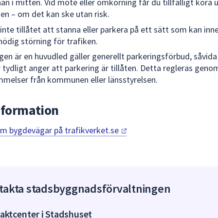
an i mitten. Vid möte eller omkörning får du tillfälligt köra 
en – om det kan ske utan risk.
 inte tillåtet att stanna eller parkera på ett sätt som kan inn
onödig störning för trafiken.
en är en huvudled gäller generellt parkeringsförbud, såvida
r tydligt anger att parkering är tillåten. Detta regleras geno
melser från kommunen eller länsstyrelsen.
nformation
om bygdevägar på
trafikverket.se
takta stadsbyggnadsförvaltningen
aktcenter i Stadshuset