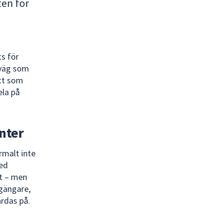
ten för
ts för
 väg som
tt som
ela på
nter
rmalt inte
red
gt – men
tgängare,
ärdas på.