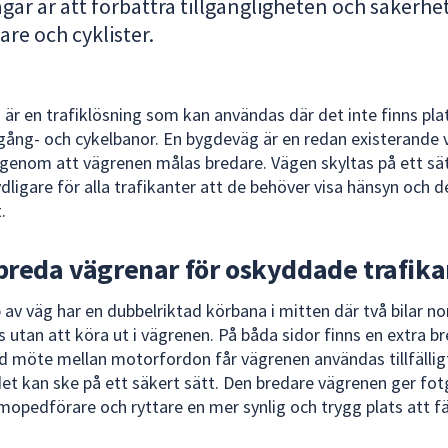
ar är att förbättra tillgängligheten och säkerhe
re och cyklister.
är en trafiklösning som kan användas där det inte finns pla
gång- och cykelbanor. En bygdeväg är en redan existerande
genom att vägrenen målas bredare. Vägen skyltas på ett sä
dligare för alla trafikanter att de behöver visa hänsyn och d
.
 breda vägrenar för oskyddade trafika
 av väg har en dubbelriktad körbana i mitten där två bilar no
 utan att köra ut i vägrenen. På båda sidor finns en extra b
id möte mellan motorfordon får vägrenen användas tillfälli
et kan ske på ett säkert sätt. Den bredare vägrenen ger fo
 mopedförare och ryttare en mer synlig och trygg plats att f