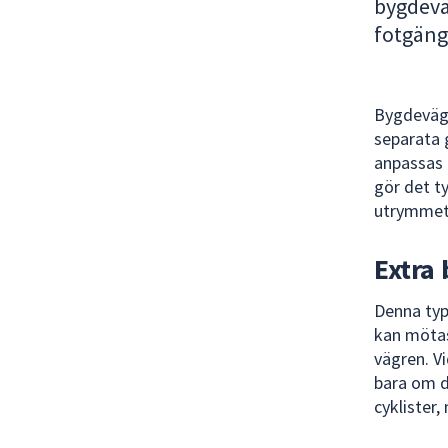
bygdeväg
för
fotgänga
att
navigera
mellan
sökförslagen
Bygdeväg 
och
separata 
enter
anpassas 
för
gör det ty
att
utrymmet
välja
något
Extra
av
dem.
Denna typ
kan mötas
vägren. V
bara om d
cyklister,