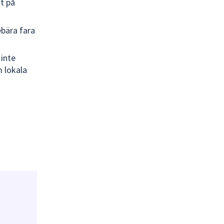
ut på
ebära fara
 inte
m lokala