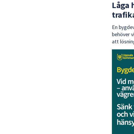
Låga 
trafik
En bygdev
behöver v
att lösni