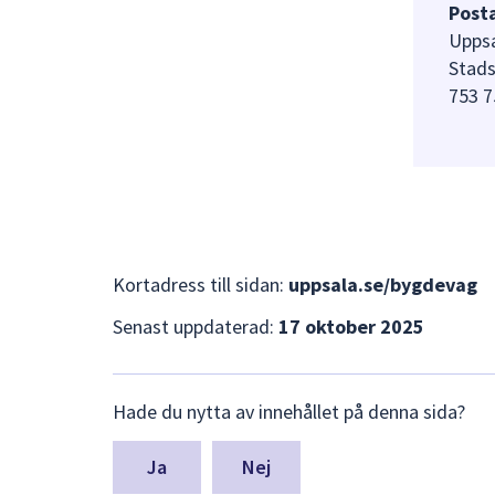
Post
Upps
Stads
753 7
Kortadress till sidan:
uppsala.se/bygdevag
Senast uppdaterad:
17 oktober 2025
Lämna
Hade du nytta av innehållet på denna sida?
synpunkter
för
denna
Nej
sida