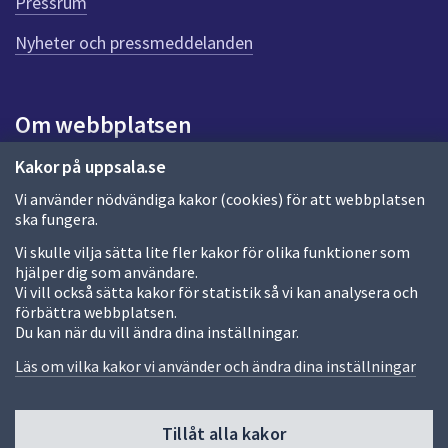
n
Pressrum
n
Nyheter och pressmeddelanden
a
s
i
d
Om webbplatsen
a
Om webbplatsen
Kakor på uppsala.se
Vi använder nödvändiga kakor (cookies) för att webbplatsen
Allmänna handlingar och diarium
ska fungera.
Behandling av personuppgifter
Vi skulle vilja sätta lite fler kakor för olika funktioner som
hjälper dig som användare.
Kakor
Vi vill också sätta kakor för statistik så vi kan analysera och
förbättra webbplatsen.
Språk (other languages)
Du kan när du vill ändra dina inställningar.
Tillgänglighetsredogörelse
Läs om vilka kakor vi använder och ändra dina inställningar
Tillåt alla kakor
Fler sätt att följa oss