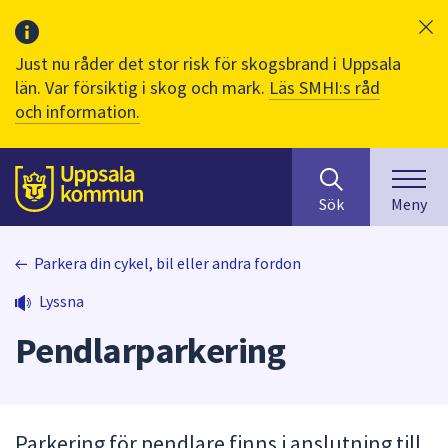
Just nu råder det stor risk för skogsbrand i Uppsala
län. Var försiktig i skog och mark.
Läs SMHI:s råd
och information.
Sök
huvudinnehåll
efter
Till sidans
Sök
Meny
innehåll
på
webbplatsen.
Parkera din cykel, bil eller andra fordon
När
Lyssna
du
börjar
Pendlarparkering
skriva
i
sökfältet
kommer
Parkering för pendlare finns i anslutning till
sökförslag