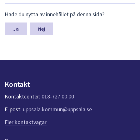
L
Hade du nytta av innehållet på denna sida?
ä
m
n
Nej
a
s
y
n
p
u
n
k
Kontakt
t
e
Kontaktcenter:
018-727 00 00
r
f
E-post:
uppsala.kommun@uppsala.se
ö
r
Fler kontaktvägar
d
e