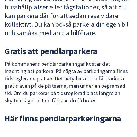
busshållplatser eller tågstationer, så att du
att
presenteras
kan parkera där för att sedan resa vidare
under
kollektivt. Du kan också parkera din egen bil
fältet.
och samåka med andra bilförare.
Använd
piltangenterna
Gratis att pendlarparkera
för
att
På kommunens pendlarparkeringar kostar det
navigera
ingenting att parkera. På några av parkeringarna finns
mellan
tidsreglerade platser. Det betyder att du får parkera
sökförslagen
gratis även på de platserna, men under en begränsad
och
tid. Om du parkerar på tidsreglerad plats längre än
enter
skylten säger att du får, kan du få böter.
för
att
Här finns pendlarparkeringarna
välja
något
av
Hoppa