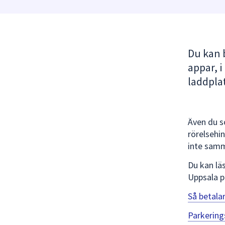
under
fältet.
Använd
piltangenterna
Du kan b
för
att
appar, i
navigera
laddplat
mellan
sökförslagen
och
Även du s
enter
rörelsehi
för
inte samm
att
välja
Du kan lä
något
Uppsala p
av
Så betala
dem.
Parkering