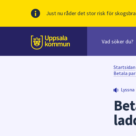
Just nu råder det stor risk för skogsbra
Sök
efter
huvudinnehåll
innehåll
Till sidans
på
webbplatsen.
När
Startsidan
du
Betala par
börjar
skriva
Lyssna
i
Bet
sökfältet
kommer
lad
sökförslag
att
presenteras