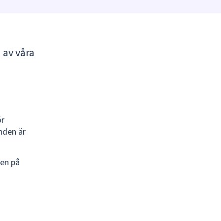
 av våra
ör
nden är
den på