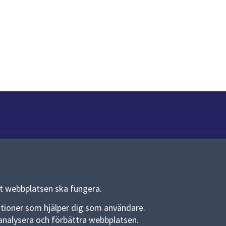
Om webbplatsen
Om webbplatsen
Allmänna handlingar och diarium
tt webbplatsen ska fungera.
Behandling av personuppgifter
funktioner som hjälper dig som användare.
an analysera och förbättra webbplatsen.