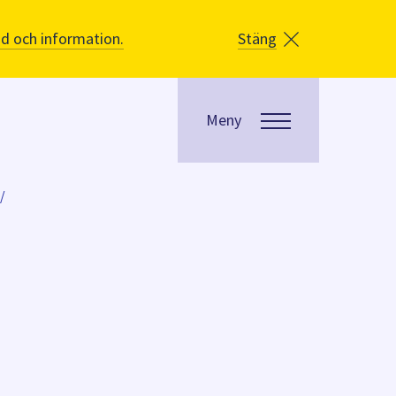
åd och information.
Stäng
Meny
/