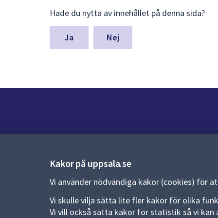
Lämna
Hade du nytta av innehållet på denna sida?
synpunkter
för
denna
Nej
sida
Kontakt
Kontaktcenter:
018-727 00 00
Kakor på uppsala.se
E-post:
uppsala.kommun@uppsala.se
Vi använder nödvändiga kakor (cookies) för a
Fler kontaktvägar
Vi skulle vilja sätta lite fler kakor för olika 
Vi vill också sätta kakor för statistik så vi k