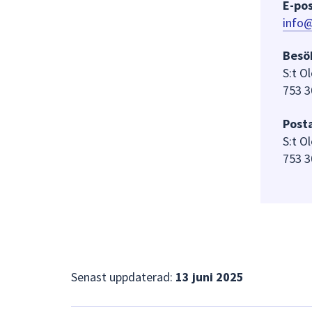
E-pos
info@
Besö
S:t O
753 3
Post
S:t O
753 3
Senast uppdaterad:
13 juni 2025