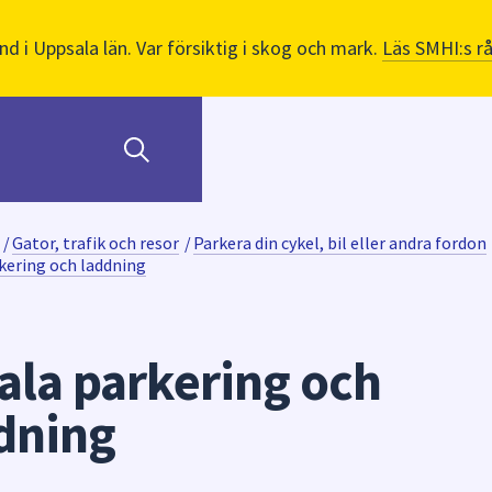
nd i Uppsala län. Var försiktig i skog och mark.
Läs SMHI:s r
/
Gator, trafik och resor
/
Parkera din cykel, bil eller andra fordon
kering och laddning
ala parkering och
dning