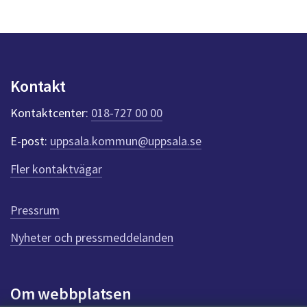
y
n
p
u
n
k
Kontakt
t
e
Kontaktcenter:
018-727 00 00
r
f
E-post:
uppsala.kommun@uppsala.se
ö
r
Fler kontaktvägar
d
e
n
Pressrum
n
Nyheter och pressmeddelanden
a
s
i
d
Om webbplatsen
a