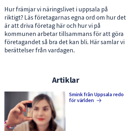
att
Hur främjar vi näringslivet i uppsala på
presenteras
riktigt? Läs företagarnas egna ord om hur det
under
är att driva företag här och hur vi på
fältet.
kommunen arbetar tillsammans för att göra
Använd
företagandet så bra det kan bli. Här samlar vi
piltangenterna
för
berättelser från vardagen.
att
navigera
mellan
sökförslagen
Artiklar
och
enter
Smink från Uppsala redo
för
för
världen
att
välja
något
av