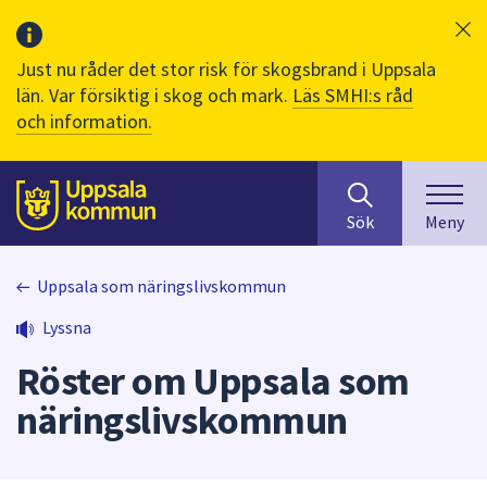
Just nu råder det stor risk för skogsbrand i Uppsala
län. Var försiktig i skog och mark.
Läs SMHI:s råd
och information.
Sök
huvudinnehåll
efter
Till sidans
Sök
Meny
innehåll
på
webbplatsen.
Uppsala som näringslivskommun
När
Lyssna
du
börjar
Röster om Uppsala som
skriva
i
näringslivskommun
sökfältet
kommer
sökförslag