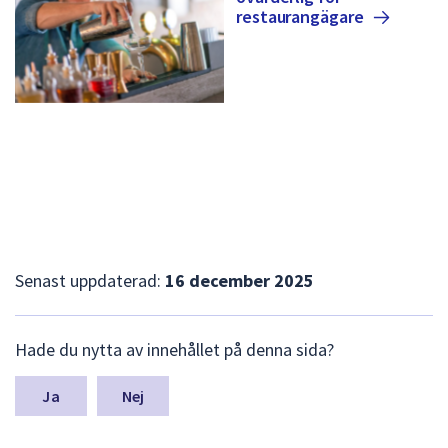
restaurangägare
Senast uppdaterad:
16 december 2025
L
Hade du nytta av innehållet på denna sida?
ä
m
n
Nej
a
s