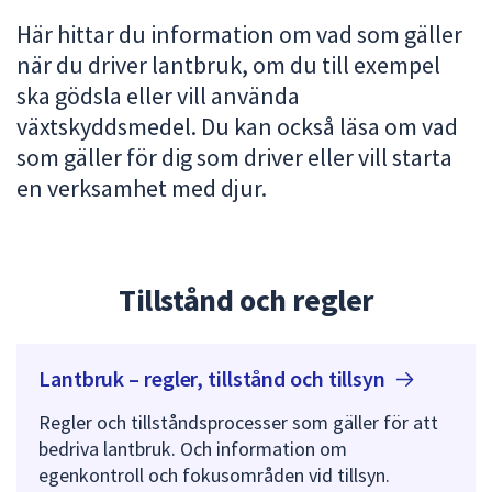
att
Här hittar du information om vad som gäller
presenteras
när du driver lantbruk, om du till exempel
under
ska gödsla eller vill använda
fältet.
växtskyddsmedel. Du kan också läsa om vad
Använd
som gäller för dig som driver eller vill starta
piltangenterna
för
en verksamhet med djur.
att
navigera
mellan
sökförslagen
Tillstånd och regler
och
enter
för
Lantbruk – regler, tillstånd och tillsyn
att
välja
Regler och tillståndsprocesser som gäller för att
något
bedriva lantbruk. Och information om
av
egenkontroll och fokusområden vid tillsyn.