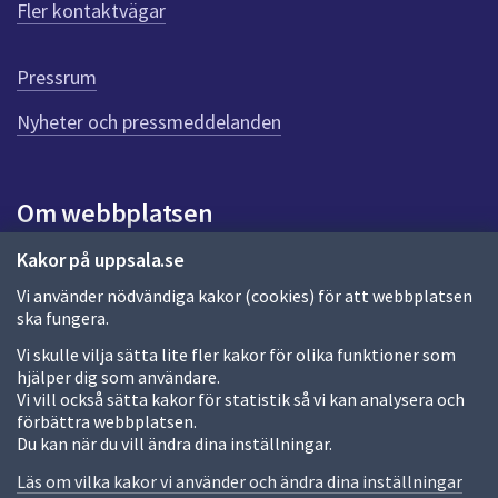
r
Fler kontaktvägar
d
e
n
Pressrum
n
Nyheter och pressmeddelanden
a
s
i
d
Om webbplatsen
a
Om webbplatsen
Kakor på uppsala.se
Vi använder nödvändiga kakor (cookies) för att webbplatsen
Allmänna handlingar och diarium
ska fungera.
Behandling av personuppgifter
Vi skulle vilja sätta lite fler kakor för olika funktioner som
hjälper dig som användare.
Kakor
Vi vill också sätta kakor för statistik så vi kan analysera och
förbättra webbplatsen.
Språk (other languages)
Du kan när du vill ändra dina inställningar.
Tillgänglighetsredogörelse
Läs om vilka kakor vi använder och ändra dina inställningar