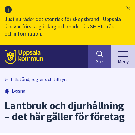
Just nu råder det stor risk för skogsbrand i Uppsala
län. Var försiktig i skog och mark.
Läs SMHI:s råd
och information.
Sök
huvudinnehåll
efter
Till sidans
Sök
Meny
innehåll
på
webbplatsen.
Tillstånd, regler och tillsyn
När
Lyssna
du
börjar
Lantbruk och djurhållning
skriva
i
– det här gäller för företag
sökfältet
kommer
sökförslag