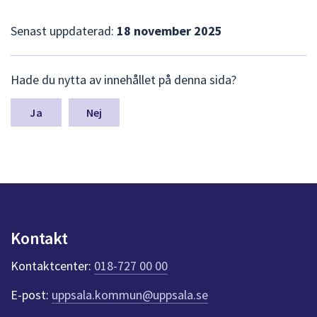
Senast uppdaterad:
18 november 2025
L
Hade du nytta av innehållet på denna sida?
ä
m
n
Nej
a
s
y
n
p
u
n
k
Kontakt
t
e
Kontaktcenter:
018-727 00 00
r
f
E-post:
uppsala.kommun@uppsala.se
ö