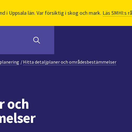
nd i Uppsala län. Var försiktig i skog och mark.
Läs SMHI:s r
planering
/
Hitta detaljplaner och områdesbestämmelser
r och
elser