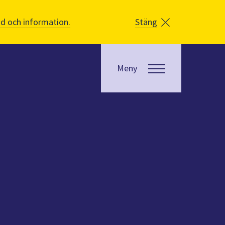
åd och information.
Stäng
Meny