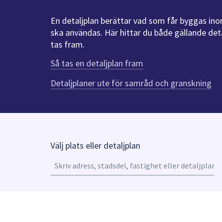
under
fältet.
En detaljplan berättar vad som får byggas in
Använd
ska användas. Här hittar du både gällande det
piltangenterna
tas fram.
för
Så tas en detaljplan fram
att
navigera
Detaljplaner ute för samråd och granskning
mellan
sökförslagen
och
enter
för
Välj plats eller detaljplan
att
A
välja
u
något
o
av
ne
dem.
pil
fö