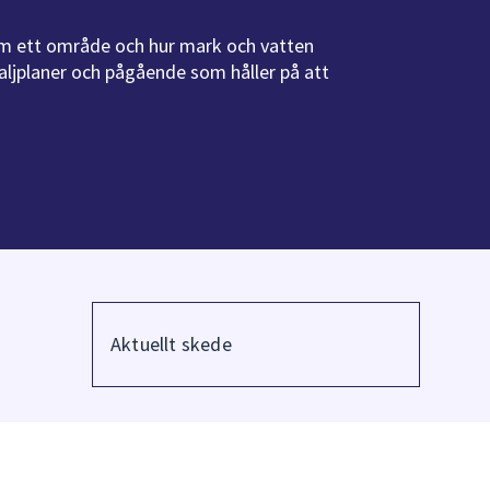
om ett område och hur mark och vatten
aljplaner och pågående som håller på att
Filtrera
på
Aktuellt skede
nvänd
Skede
pp
ch
dåt-
r