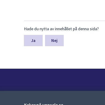
Lämna
Hade du nytta av innehållet på denna sida?
synpunkter
för
denna
Nej
sida
Kontakt
Kontaktcenter:
018-727 00 00
Kakor på uppsala.se