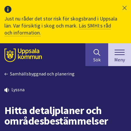
Just nu råder det stor risk för skogsbrand i Uppsala
län. Var försiktig i skog och mark.
Läs SMHI:s råd
och information.
Sök
huvudinnehåll
efter
Till sidans
Sök
Meny
innehåll
på
Samhällsbyggnad och planering
webbplatsen.
När
du
Lyssna
börjar
skriva
Hitta detaljplaner och
i
sökfältet
områdesbestämmelser
kommer
sökförslag