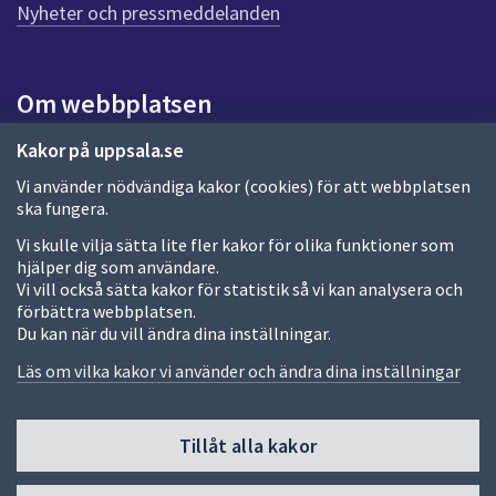
n
Nyheter och pressmeddelanden
a
s
i
Om webbplatsen
d
a
Om webbplatsen
Kakor på uppsala.se
Vi använder nödvändiga kakor (cookies) för att webbplatsen
Allmänna handlingar och diarium
ska fungera.
Behandling av personuppgifter
Vi skulle vilja sätta lite fler kakor för olika funktioner som
hjälper dig som användare.
Kakor
Vi vill också sätta kakor för statistik så vi kan analysera och
förbättra webbplatsen.
Språk (other languages)
Du kan när du vill ändra dina inställningar.
Tillgänglighetsredogörelse
Läs om vilka kakor vi använder och ändra dina inställningar
Tillåt alla kakor
Fler sätt att följa oss
Till