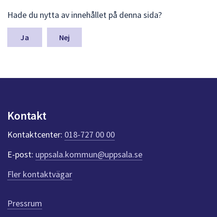
L
Hade du nytta av innehållet på denna sida?
ä
m
n
Nej
a
s
y
n
p
u
n
Kontakt
k
t
Kontaktcenter:
018-727 00 00
e
r
E-post:
uppsala.kommun@uppsala.se
f
ö
Fler kontaktvägar
r
d
e
Pressrum
n