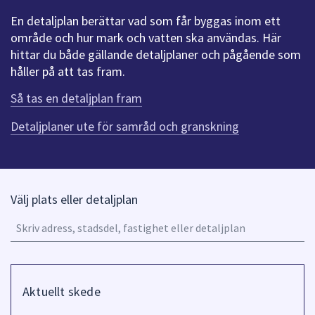
att
En detaljplan berättar vad som får byggas inom ett
presenteras
område och hur mark och vatten ska användas. Här
under
hittar du både gällande detaljplaner och pågående som
fältet.
håller på att tas fram.
Använd
Så tas en detaljplan fram
piltangenterna
för
Detaljplaner ute för samråd och granskning
att
navigera
mellan
sökförslagen
Välj plats eller detaljplan
och
A
enter
u
för
o
att
n
välja
Filtrera
pi
något
på
Aktuellt skede
fö
av
Skede